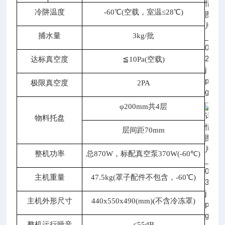
冷阱温度
-60℃(空载，室温≤28℃)
捕水量
3
kg
/批
达标真空度
≦10Pa(空载)
极
限
真空度
2PA
φ
200mm共4层
物料托盘
层间距70mm
整机功率
总
870W，标配真空泵370W(-60℃)
主机重量
47.5kg(罩子配件不包含，-60℃)
主机外形尺寸
440x550x490(mm)(不含冷冻罩)
整机运行噪音
≤
55dB