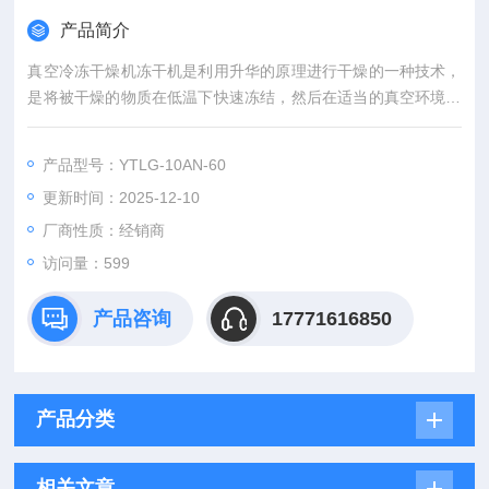
产品简介
真空冷冻干燥机冻干机是利用升华的原理进行干燥的一种技术，
是将被干燥的物质在低温下快速冻结，然后在适当的真空环境，
使冻结的水分子直接升华成为水蒸气滋出的过程。物质在干燥前
始终处于低温（冻结状态），同时冰晶均匀分布于物质中，升华
产品型号：YTLG-10AN-60
过程不会因脱水而发生浓缩现象，避免了由水蒸气产生泡沫、氧
更新时间：2025-12-10
化等副作用。冻干制品呈海绵状、无干缩、复水性好、含水份
少，相应包装后可在常温下长时间保存和运输。
厂商性质：经销商
访问量：599
产品咨询
17771616850
产品分类
相关文章