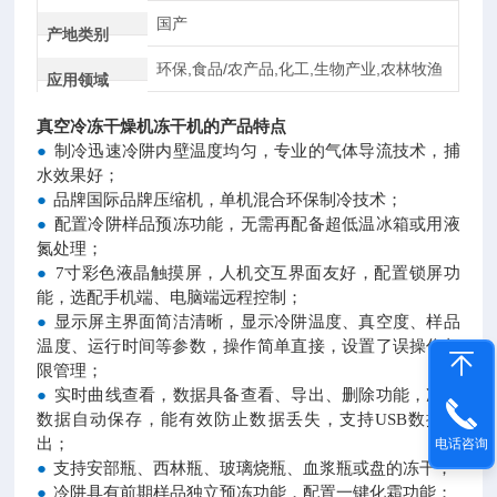
国产
产地类别
环保,食品/农产品,化工,生物产业,农林牧渔
应用领域
真空冷冻干燥机冻干机
的产品特点
●
制冷迅速冷阱内壁温度均匀，专业的气体导流技术，捕
水效果好；
●
品牌国际品牌压缩机，单机混合环保制冷技术；
●
配置冷阱样品预冻功能，无需再配备超低温冰箱或用液
氮处理；
●
7寸彩色液晶触摸屏，人机交互界面友好，配置锁屏功
能，选配手机端、电脑端远程控制；
●
显示屏主界面简洁清晰，显示冷阱温度、真空度、样品
温度、运行时间等参数，操作简单直接，设置了误操作权
限管理；
●
实时曲线查看，数据具备查看、导出、删除功能，冻干
数据自动保存，能有效防止数据丢失，支持USB数据导
出；
电话咨询
●
支持安部瓶、西林瓶、玻璃烧瓶、血浆瓶或盘的冻干；
●
冷阱具有前期样品独立预冻功能，配置一键化霜功能；