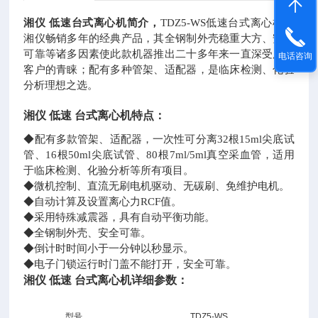
湘仪
低速台式离心机简介，
TDZ5-WS低速台式离心机是
湘仪畅销多年的经典产品，其全钢制外壳稳重大方、安全
可靠等诸多因素使此款机器推出二十多年来一直深受广大
电话咨询
客户的青睐；配有多种管架、适配器，是临床检测、化验
分析理想之选。
湘仪
低速
台式离心机特点：
◆配有多款管架、适配器，一次性可分离32根15ml尖底试
管、16根50ml尖底试管、80根7ml/5ml真空采血管，适用
于临床检测、化验分析等所有项目。
◆微机控制、直流无刷电机驱动、无碳刷、免维护电机。
◆自动计算及设置离心力RCF值。
◆采用特殊减震器，具有自动平衡功能。
◆全钢制外壳、安全可靠。
◆倒计时时间小于一分钟以秒显示。
◆电子门锁运行时门盖不能打开，安全可靠。
湘仪
低速
台式离心机详细参数：
型号
TDZ5-WS