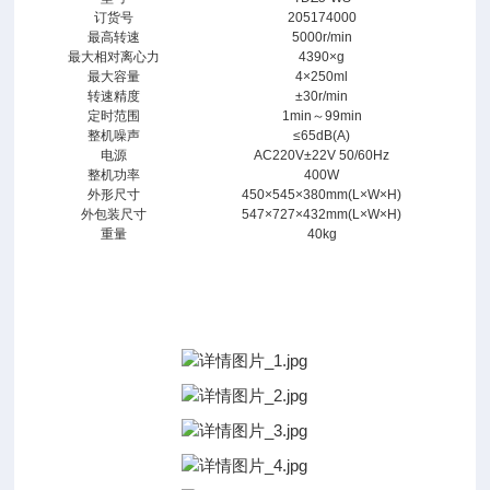
订货号
205174000
湘
最高转速
5000r/min
仪
最大相对离心力
4390×g
低
最大容量
4×250ml
转速精度
±30r/min
速
定时范围
1min～99min
台
整机噪声
≤65dB(A)
式
电源
AC220V±22V 50/60Hz
整机功率
400W
离
外形尺寸
450×545×380mm(L×W×H)
心
外包装尺寸
547×727×432mm(L×W×H)
机
重量
40kg
详
情
图：