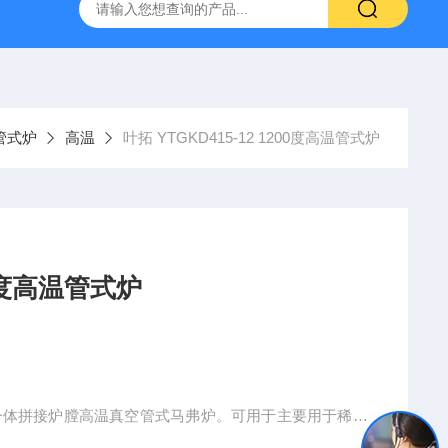
拓 MGC-1000P 恒温恒湿光照培养箱
LRH-300DB叶拓 LR
管式炉
高温
叶拓 YTGKD415-12 1200度高温管式炉
00度高温管式炉
炉 一款一体拼接炉膛高温真空管式马弗炉。可用于主要用于稀土
子陶瓷、特种合金、磁性材料、精密铸造、金属热处理等