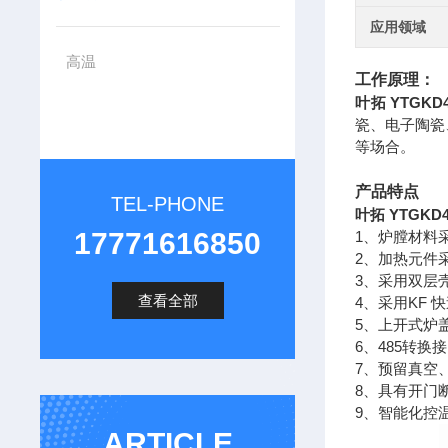
应用领域
高温
工作原理：
叶拓 YTGKD
瓷、电子陶瓷
等场合。
产品特点
TEL-PHONE
叶拓 YTGKD
17771616850
1、炉膛材料
2、加热元件采
3、
采用双层
查看全部
4、
采用KF
5、上开式炉
6、485转
7、预留真空
8、具有开门
9、智能化控
ARTICLE