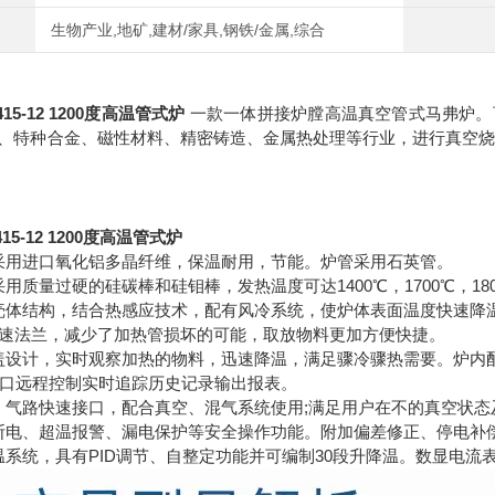
生物产业,地矿,建材/家具,钢铁/金属,综合
415-12 1200度高温管式炉
一款一体拼接炉膛高温真空管式马弗炉。
、特种合金、磁性材料、精密铸造、金属热处理等行业，进行真空烧
415-12 1200度高温管式炉
采用进口氧化铝多晶纤维，保温耐用，节能。炉管采用石英管。
用质量过硬的硅碳棒和硅钼棒，发热温度可达1400℃，1700℃，180
壳体结构，结合热感应技术，配有风冷系统，使炉体表面温度快速降
 快速法兰，减少了加热管损坏的可能，取放物料更加方便快捷。
盖设计，实时观察加热的物料，迅速降温，满足骤冷骤热需要。炉内
换接口远程控制实时追踪历史记录输出报表。
、气路快速接口，配合真空、混气系统使用;满足用户在不的真空状
断电、超温报警、漏电保护等安全操作功能。附加偏差修正、停电补
温系统，具有PID调节、自整定功能并可编制30段升降温。数显电