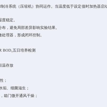
）和制冷系统（压缩机）协同运作。当温度低于设定值时加热器启
湿度稳定。
分布，避免局部差异影响实验结果。
微处理器，形成闭环控制。
水
BOD₅五日培养检测
恒温存放
活性；
止水垢、细菌滋生；
灭菌，箱门微开通风干燥；