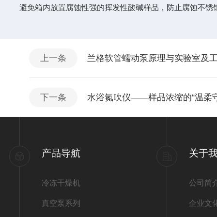
避免箱内放置腐蚀性强的挥发性酸碱样品，防止腐蚀不锈
上一条
兰格软管蠕动泵原理与实验室及
下一条
水浴氮吹仪——样品浓缩的“温柔守
产品导航
关于
冷冻干燥机
公司简
真空泵系列
企业文