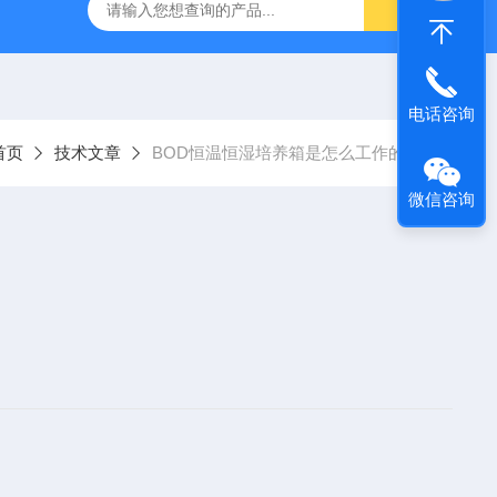
拓 MGC-1000P 恒温恒湿光照培养箱
LRH-300DB叶拓 LR
电话咨询
首页
技术文章
BOD恒温恒湿培养箱是怎么工作的？
微信咨询