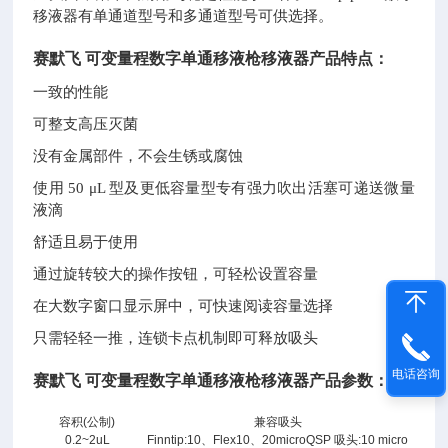
移液器有单通道型号和多通道型号可供选择。
赛默飞
可变量程数字单通移液枪移液器产品特点：
一致的性能
可整支高压灭菌
没有金属部件，不会生锈或腐蚀
使用
50 μL 型及更低容量型专有强力吹出活塞可递送微量
液滴
舒适且易于使用
通过旋转较大的操作按钮，可轻松设置容量
在大数字窗口显示屏中，可快速阅读容量选择
只需轻轻一推，连锁卡点机制即可释放吸头
电话咨询
赛默飞
可变量程数字单通移液枪移液器产品参数：
容积(公制)
兼容吸头
0.2~2uL
Finntip:10、Flex10、20microQSP 吸头:10 micro
赛