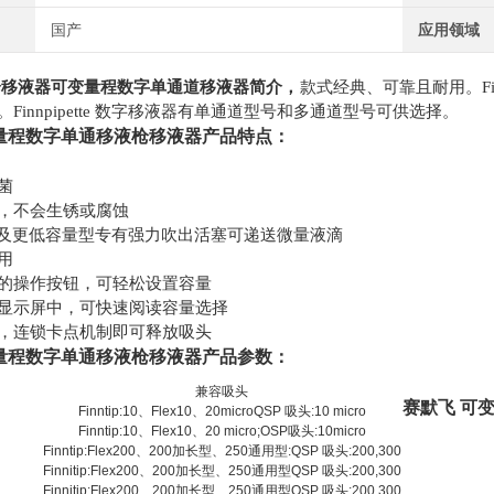
国产
应用领域
枪移液器可变量程数字单通道移液器简介，
款式经典、可靠且耐用。
Finnpipette 数字移液器有单通道型号和多通道型号可供选择。
量程数字单通移液枪移液器产品特点：
菌
，不会生锈或腐蚀
L 型及更低容量型专有强力吹出活塞可递送微量液滴
用
的操作按钮，可轻松设置容量
显示屏中，可快速阅读容量选择
，连锁卡点机制即可释放吸头
量程数字单通移液枪移液器产品参数：
)
兼容吸头
赛默飞
可
Finntip:10、Flex10、20microQSP 吸头:10 micro
Finntip:10、Flex10、20 micro;OSP吸头:10micro
Finntip:Flex200、200加长型、250通用型:QSP 吸头:200,300
Finnitip:Flex200、200加长型、250通用型QSP 吸头:200,300
Finnitip:Flex200、200加长型、250通用型QSP 吸头:200,300