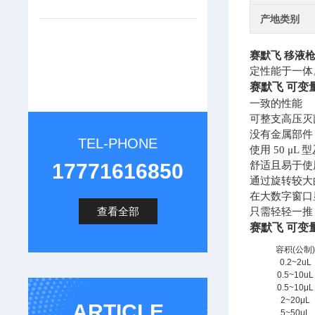
产地类别
赛默飞
移液
定性能于一体。
赛默飞
可变
一致的性能
可整支高压灭
没有金属部件
TEL-PHONE
使用
50 μ
17771616850
舒适且易于使
通过旋转较大
在大数字窗口
查看全部
只需轻轻一推
赛默飞
可变
容积(公制
0.2~2uL
0.5~10uL
0.5~10μL
2~20μL
ARTICLE
5~50μL