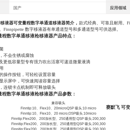
国产
应用领域
枪移液器可变量程数字单通道移液器简介，
款式经典、可靠且耐用。
Finnpipette 数字移液器有单通道型号和多通道型号可供选择。
量程数字单通移液枪移液器产品特点：
菌
，不会生锈或腐蚀
L 型及更低容量型专有强力吹出活塞可递送微量液滴
用
的操作按钮，可轻松设置容量
显示屏中，可快速阅读容量选择
，连锁卡点机制即可释放吸头
量程数字单通移液枪移液器产品参数：
)
兼容吸头
赛默飞
可
Finntip:10、Flex10、20microQSP 吸头:10 micro
Finntip:10、Flex10、20 micro;OSP吸头:10micro
Finntip:Flex200、200加长型、250通用型:QSP 吸头:200,300
Finnitip:Flex200、200加长型、250通用型QSP 吸头:200,300
Finnitip:Flex200、200加长型、250通用型QSP 吸头:200,300