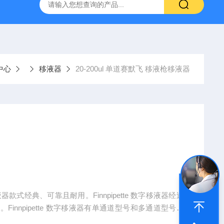
拓 MGC-1000P 恒温恒湿光照培养箱
LRH-300DB叶拓 LR
中心
移液器
20-200ul 单道赛默飞 移液枪移液器
式经典、可靠且耐用。Finnpipette 数字移液器经过
nnpipette 数字移液器有单通道型号和多通道型号可