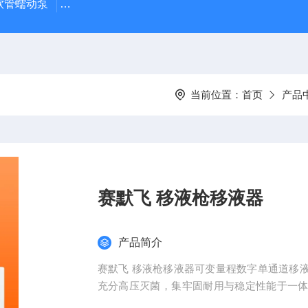
J 软管蠕动泵
LDS-1G上海青浦绿洲粮食谷物水分测定仪
叶
当前位置：
首页
产品
赛默飞 移液枪移液器
产品简介
赛默飞 移液枪移液器可变量程数字单通道移液器款
充分高压灭菌，集牢固耐用与稳定性能于一体。Fi
供选择。