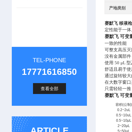
产地类别
赛默飞
移液
定性能于一体。
赛默飞
可变
一致的性能
可整支高压灭
没有金属部件
TEL-PHONE
使用
50 μ
17771616850
舒适且易于使
通过旋转较大
在大数字窗口
查看全部
只需轻轻一推
赛默飞
可变
容积(公制
0.2~2uL
0.5~10uL
0.5~10μL
2~20μL
ARTICLE
5~50μL