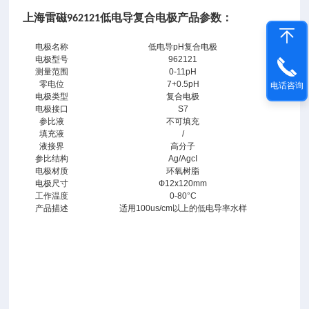
上海雷磁
低电导复合电极产品参数：
962121
电极名称
低电导pH复合电极
电极型号
962121
上
测量范围
0-11pH
海
零电位
7+0.5pH
电话咨询
雷
电极类型
复合电极
电极接口
S7
磁
参比液
不可填充
9
填充液
/
液接界
高分子
6
参比结构
Ag/AgcI
2
电极材质
环氧树脂
1
电极尺寸
Ф12x120mm
工作温度
0-80°C
2
产品描述
适用100us/cm以上的低电导率水样
1
低
电
导
复
合