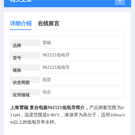
详细介绍
在线留言
雷磁
品牌
962121低电导
货号
962121低电导
规格
现货
供货周期
综合
应用领域
上海雷磁
复合电极
低电导简介，
产品测量范围为
962121
0-
，温度范围是
°
，液接界为高分子，适用
11pH
0-80
C
100us/c
以上的低电导率水样。
m