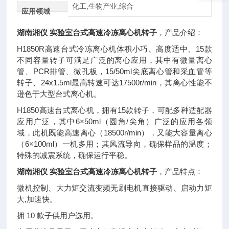
化工,生物产业,综合
应用领域
湖南湘仪 实验室台式高速冷冻离心机转子
，
产品介绍：
H1850R高速台式冷冻离心机体积小巧、高度适中、15款
不同容量转子可满足广泛的离心应用，其中有微量离心
管、PCR排管、微孔板，15/50ml尖底离心管和采血管等
转子、24x1.5ml最高转速可达17500r/min，其离心性能不
逊色于大型台式离心机。
H1850高速台式离心机，拥有15款转子，可配多种适配器
应用广泛，其中6×50ml（圆角/尖角）广泛的应用各领
域，此机既能高速离心（18500r/min），又能大容量离心
（6×100ml）一机多用；其风流导向，确保样品的温度；
特殊的减震系统，确保运行平稳。
湖南湘仪 实验室台式高速冷冻离心机转子
，产品特点：
微机控制、大力矩交流变频无刷电机直接驱动、启动力矩
大,加速快。
拥 10 款子供用户选用。