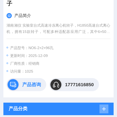
子
产品简介
湖南湘仪 实验室台式高速冷冻离心机转子，H1850高速台式离心
机，拥有15款转子，可配多种适配器应用广泛，其中6×50ml
（圆角/尖角）广泛的应用各领域，此机既能高速离心（18500r/
min），又能大容量离心（6×100ml）一机多用；其风流导向，
产品型号：NO6-2×2×96孔
确保样品的温度；特殊的减震系统，确保运行平稳。
更新时间：2025-12-09
厂商性质：经销商
访问量：1025
产品咨询
17771616850
产品分类