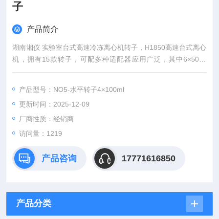
子
产品简介
湖南湘仪 实验室台式高速冷冻离心机转子，H1850高速台式离心
机，拥有15款转子，可配多种适配器应用广泛，其中6×50ml
（圆角/尖角）广泛的应用各领域，此机既能高速离心（18500r/
min），又能大容量离心（6×100ml）一机多用；其风流导向，
产品型号：NO5-水平转子4×100ml
确保样品的温度；特殊的减震系统，确保运行平稳。
更新时间：2025-12-09
厂商性质：经销商
访问量：1219
产品咨询
17771616850
产品分类