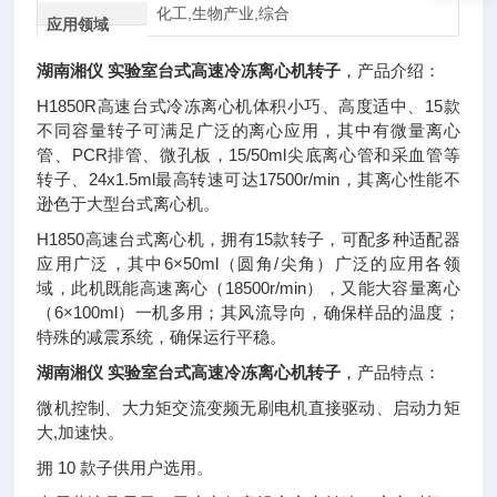
化工,生物产业,综合
应用领域
湖南湘仪 实验室台式高速冷冻离心机转子
，
产品介绍：
H1850R高速台式冷冻离心机体积小巧、高度适中、15款
不同容量转子可满足广泛的离心应用，其中有微量离心
管、PCR排管、微孔板，15/50ml尖底离心管和采血管等
转子、24x1.5ml最高转速可达17500r/min，其离心性能不
逊色于大型台式离心机。
H1850高速台式离心机，拥有15款转子，可配多种适配器
应用广泛，其中6×50ml（圆角/尖角）广泛的应用各领
域，此机既能高速离心（18500r/min），又能大容量离心
（6×100ml）一机多用；其风流导向，确保样品的温度；
特殊的减震系统，确保运行平稳。
湖南湘仪 实验室台式高速冷冻离心机转子
，产品特点：
微机控制、大力矩交流变频无刷电机直接驱动、启动力矩
大,加速快。
拥 10 款子供用户选用。