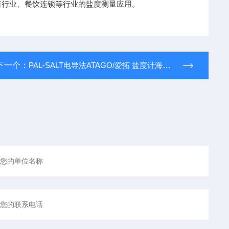
菜行业、餐饮连锁等行业的盐度测量应用。
下一个：
PAL-SALT电导法ATAGO/爱拓 盐度计海水食品汤汁咸度计