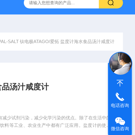
拓 MGC-1000P 恒温恒湿光照培养箱
LRH-300DB叶拓 LR
PAL-SALT 钛电极ATAGO/爱拓 盐度计海水食品汤汁咸度计
水食品汤汁咸度计
电话咨询
，具有减少试剂污染，减少化学污染的优点。除了在生活中的
、饮料等工业、农业生产中都有广泛应用。盐度计的使用
微信咨询
更加严格的把控盐分的含量，使得食品更加健康，同时也