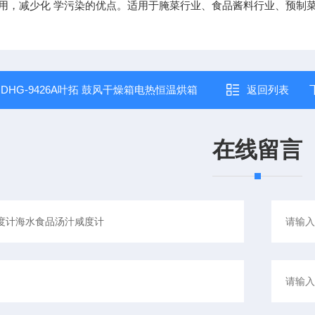
用，减少化 学污染的优点。适用于腌菜行业、食品酱料行业、预制
：
DHG-9426A叶拓 鼓风干燥箱电热恒温烘箱
返回列表
在线留言