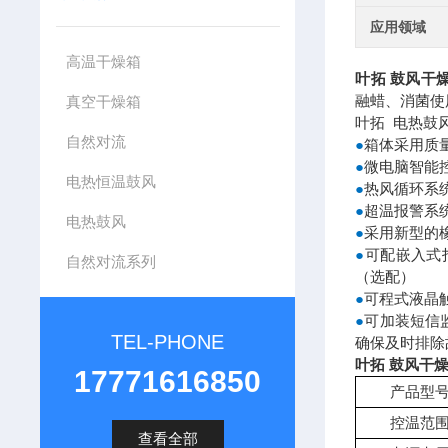
应用领域
高温干燥箱
叶拓 鼓风干
融蜡、消菌使
真空干燥箱
叶拓 电热鼓
自然对流
箱体采用质
●
微电脑智能
●
电热恒温鼓风
热风循环系
●
超温报警系
●
电热鼓风
采用新型的
●
可配嵌入式
●
自然对流系列
（选配）
可程式液晶
●
可加装短信
●
TEL-PHONE
确保及时排除
叶拓 鼓风干
17771616850
产品型
控温范
查看全部