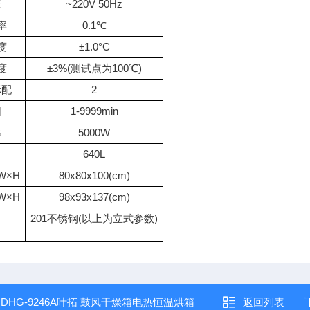
压
~220V 50Hz
率
0.1℃
度
±1.0°C
度
±3%(测试点为100℃)
标配
2
围
1-9999min
率
5000W
640L
W×H
80x80x100(cm)
W×H
98x93x137(cm)
201不锈钢(以上为立式参数)
：
DHG-9246A叶拓 鼓风干燥箱电热恒温烘箱
返回列表