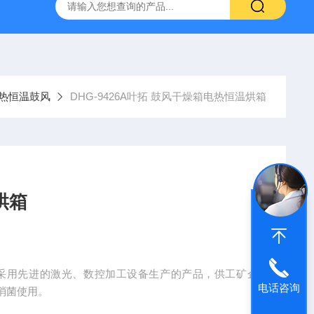
拓 MGC-1000P 恒温恒湿光照培养箱
LRH-300DB叶拓 LR
热恒温鼓风
DHG-9426A叶拓 鼓风干燥箱电热恒温烘箱
烘箱
：采用先进的激光、数控加工设备生产的产品，供工矿企
电话咨询
消菌使用。