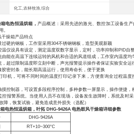
化工,农林牧渔,综合
燥箱电热恒温烘箱
，
产品概述：采用先进的激光、数控加工设备生产
用。
风干燥箱产品特点
量过硬的钢板，工作室采用304不锈钢钢板，造型美观新颖
控温仪设具有设定，测定温度双数字显示，定时，功率抑制和PID自
统由能在高温下连续运转的风机和合适的风道组成，工作室内温度均
统，超过限制温度即立刻中断，声光报警提示操作者保证实验安全运
橡胶密封条，能长期高温运行，使用寿命长，便于更换
打印机，可将不同时间的温度打印记录下来，方便查询全过程温度控
触摸控制器，可设置多段程序控制，多种参数一屏显示，操作便捷，
监控报警系统。当使用人员不在现场，设备发生故障时，系统及时采
故障，恢复试验，避免造成意外损失（选配）
燥箱电热恒温烘箱
，
叶拓 DHG-9426A 电热鼓风干燥箱详细参数
号
DHG-9426A
围
RT+10~300°C