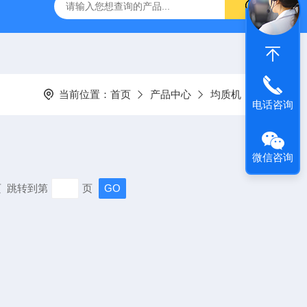
拓 MGC-1000P 恒温恒湿光照培养箱
LRH-300DB叶拓 LR
当前位置：
首页
产品中心
均质机
电话咨询
微信咨询
末页 跳转到第
页