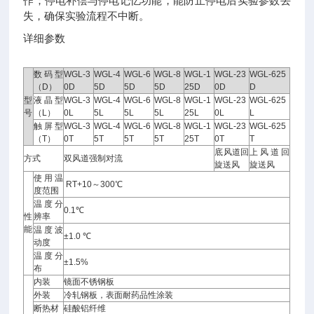
作；停电补偿与停电记忆功能，能防止停电后实验参数丢
失，确保实验流程不中断。
详细参数
数码型
WGL-3
WGL-4
WGL-6
WGL-8
WGL-1
WGL-23
WGL-625
（D）
0D
5D
5D
5D
25D
0D
D
型
液晶型
WGL-3
WGL-4
WGL-6
WGL-8
WGL-1
WGL-23
WGL-625
号
（L）
0L
5L
5L
5L
25L
0L
L
触屏型
WGL-3
WGL-4
WGL-6
WGL-8
WGL-1
WGL-23
WGL-625
（T）
0T
5T
5T
5T
25T
0T
T
底风道回
上风道回
方式
双风道强制对流
旋送风
旋送风
使用温
RT+10～300℃
度范围
温度分
0.1℃
性
辨率
能
温度波
±1.0 ℃
动度
温度分
±1.5%
布
内装
镜面不锈钢板
外装
冷轧钢板，表面耐药品性涂装
断热材
硅酸铝纤维