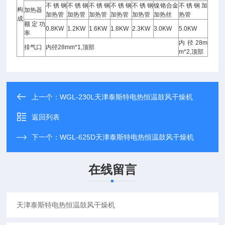
不锈钢
不锈钢
不锈钢
不锈钢
不锈钢
镍铬合金
不锈钢加
构
加热器
加热管
加热管
加热管
加热管
加热管
加热丝
热管
成
额定功
0.8KW
1.2KW
1.6KW
1.8KW
2.3KW
3.0KW
5.0KW
率
内径28m
排气口
内径28mm*1,顶部
m*2,顶部
上一个：
WGL-230L天津泰斯特电热恒温鼓风干燥机
返回列表
下一个：
WGL-625D天津泰斯特电热恒温鼓风干燥机
在线留言