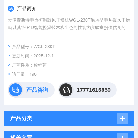
产品简介
天津泰斯特电热恒温鼓风干燥机WGL-230T触屏型电热鼓风干燥
箱以其*的PID智能控温技术和出色的性能为实验室提供优良的使
用体验。 具备采用专用功能键实现温度设定、辅助菜单功能、立
式双风道气套和调速风机技术，保障温度更均匀，使得轻质、细
产品型号：WGL-230T
小、粉状样品都能得以使用。 强制风机散热进气结构确保长时间
更新时间：2025-12-11
寿命运行，而隔热门技术使得高温状态下外门温度低，不易变
形。
厂商性质：经销商
访问量：490
产品咨询
17771616850
产品分类
相关文章