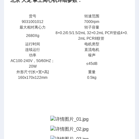
北京
大龙
掌上离心机详细参数：
货号
转速范围
9031001012
7000rpm
北
最大相对离心力
转子容量
京
8×0.2/0.5/1.5/2mL 32×0.2mL PCR管或4×0.
2680Xg
大
2mL PCR8联管
运行时间
电机类型
龙
连续运行
直流电机
掌
功率
噪声
上
AC100-240V，50/60HZ；
≤45dB
20W
离
外形尺寸[长×宽×高]
重量
心
160x170x122mm
0.5kg
机
详
情
图：