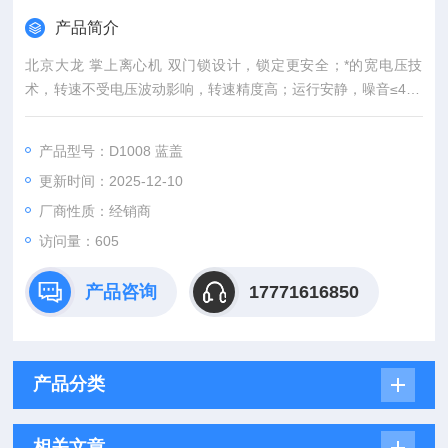
产品简介
北京大龙 掌上离心机 双门锁设计，锁定更安全；*的宽电压技
术，转速不受电压波动影响，转速精度高；运行安静，噪音≤45d
B；直流电机，连续运行模式；最高转速7000rpm；翻盖开关功
能，合盖即转，开盖即停，操作方便；卡扣式转子，安全耐磨
产品型号：D1008 蓝盖
损，平衡性高，可容纳过滤型离心管，应用范围广；兼容8×2mL
更新时间：2025-12-10
转子和4×PCR8联管。
厂商性质：经销商
访问量：605
产品咨询
17771616850
产品分类
相关文章