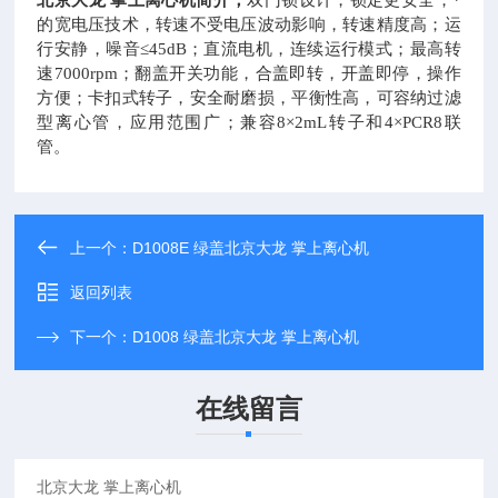
北京大龙
掌上离心机简介，
双门锁设计，锁定更安全；*
的宽电压技术，转速不受电压波动影响，转速精度高；运
行安静，噪音
≤45dB；直流电机，连续运行模式；最高转
速7000rpm；翻盖开关功能，合盖即转，开盖即停，操作
方便；卡扣式转子，安全耐磨损，平衡性高，可容纳过滤
型离心管，应用范围广；兼容8×2mL转子和4×PCR8联
管。
上一个：
D1008E 绿盖北京大龙 掌上离心机
返回列表
下一个：
D1008 绿盖北京大龙 掌上离心机
在线留言