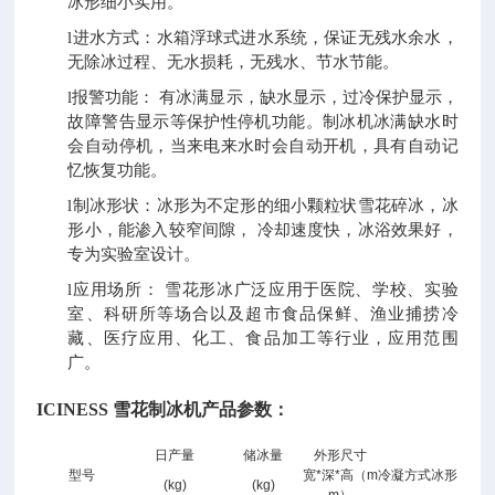
冰形细小实用。
l
进水方式：水箱浮球式进水系统，保证无残水余水，
无除冰过程、无水损耗，无残水、节水节能。
l
报警功能：
有冰满显示，缺水显示，过冷保护显示，
故障警告显示等保护性停机功能。制冰机冰满缺水时
会自动停机，当来电来水时会自动开机，具有自动记
忆恢复功能。
l
制冰形状：冰形为不定形的细小颗粒状雪花碎冰，冰
形小，能渗入较窄间隙，
冷却速度快，冰浴效果好，
专为实验室设计。
l
应用场所：
雪花形冰广泛应用于医院、学校、实验
室、科研所等场合以及超市食品保鲜、渔业捕捞冷
藏、医疗应用、化工、食品加工等行业，应用范围
广。
ICINESS 雪花制冰机产品参数：
I
日产量
储冰量
外形尺寸
C
型号
宽*深*高（m
冷凝方式
冰形
(kg)
(kg)