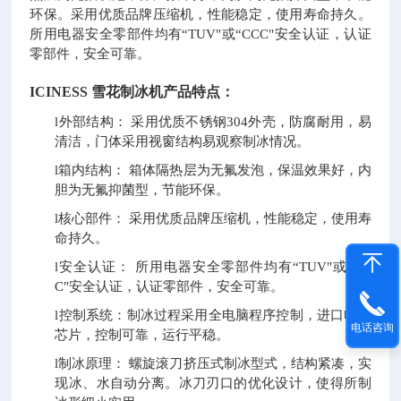
环保。采用优质品牌压缩机，性能稳定，使用寿命持久。
所用电器安全零部件均有“TUV"或“CCC"安全认证，认证
零部件，安全可靠。
ICINESS 雪花制冰机
产品特点：
l
外部结构：
采用优质不锈钢
304外壳，防腐耐用，易
清洁，门体采用视窗结构易观察制冰情况。
l
箱内结构：
箱体隔热层为无氟发泡，保温效果好，内
胆为无氟抑菌型，节能环保。
l
核心部件：
采用优质品牌压缩机，性能稳定，使用寿
命持久。
l
安全认证：
所用电器安全零部件均有
“TUV"或“CC
C"安全认证，认证零部件，安全可靠。
l
控制系统：制冰过程采用全电脑程序控制，进口电脑
电话咨询
芯片，控制可靠，运行平稳。
l
制冰原理：
螺旋滚刀挤压式制冰型式，结构紧凑，实
现冰、水自动分离。冰刀刃口的优化设计，使得所制