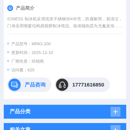
产品简介
ICINESS 制冰机采用优质不锈钢304外壳，防腐耐用，易清洁，
门体采用视窗结构易观察制冰情况。箱体隔热层为无氟发泡，保
温效果好，内胆为无氟抑菌型，节能环保。采用优质品牌压缩
机，性能稳定，使用寿命持久。 所用电器安全零部件均有“TU
产品型号：MRIO-200
V"或“CCC"安全认证，认证零部件，安全可靠。
更新时间：2025-12-10
厂商性质：经销商
访问量：625
产品咨询
17771616850
产品分类
相关文章