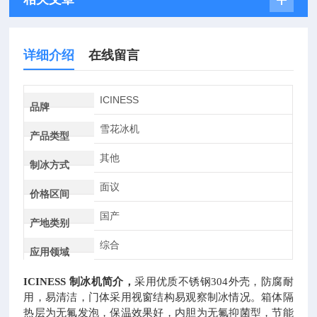
详细介绍
在线留言
ICINESS
品牌
雪花冰机
产品类型
其他
制冰方式
面议
价格区间
国产
产地类别
综合
应用领域
ICINESS 制冰机
简介，
采用优质不锈钢
304外壳，防腐耐
用，易清洁，门体采用视窗结构易观察制冰情况。箱体隔
热层为无氟发泡，保温效果好，内胆为无氟抑菌型，节能