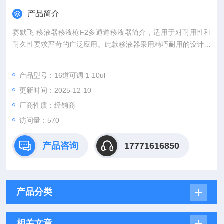
产品简介
赛默飞 移液器移液枪F2多通道移液器简介，适用于对耐用性和
耐久性要求严苛的广泛应用。此款移液器采用精巧耐用的设计，
由 PVDF 组分制成，可经受刺激性化学品并抵御紫外线破坏效
应。可充分高压灭菌，提供 8、12 和 16 通道型号，并有多种量
产品型号：16道可调 1-10ul
程范围可供选择。在小量程型号中，吹出功能可确保极低容量液
更新时间：2025-12-10
体移液的准确性。
厂商性质：经销商
访问量：570
产品咨询
17771616850
产品分类
相关文章