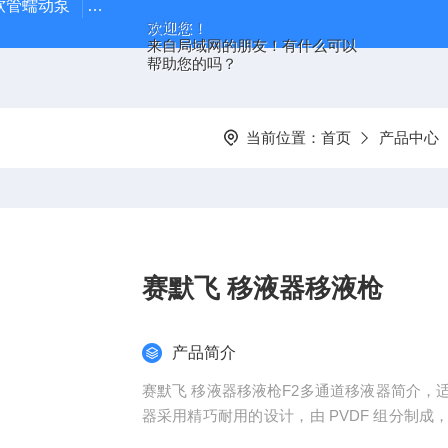
J 软管蠕动泵
LDS-1G上海青浦绿洲粮食谷物水分测定仪
叶
欢迎您！
来自局域网的朋友！有什么可以
帮助您的吗？
当前位置：
首页
产品中心
赛默飞 移液器移液枪
产品简介
赛默飞 移液器移液枪F2多通道移液器简介
器采用精巧耐用的设计，由 PVDF 组分制
压灭菌，提供 8、12 和 16 通道型号，