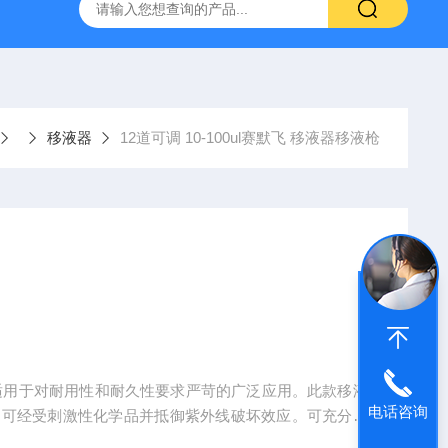
拓 MGC-1000P 恒温恒湿光照培养箱
LRH-300DB叶拓 LR
移液器
12道可调 10-100ul赛默飞 移液器移液枪
，适用于对耐用性和耐久性要求严苛的广泛应用。此款移液
电话咨询
成，可经受刺激性化学品并抵御紫外线破坏效应。可充分高
并有多种量程范围可供选择。在小量程型号中，吹出功能可确保