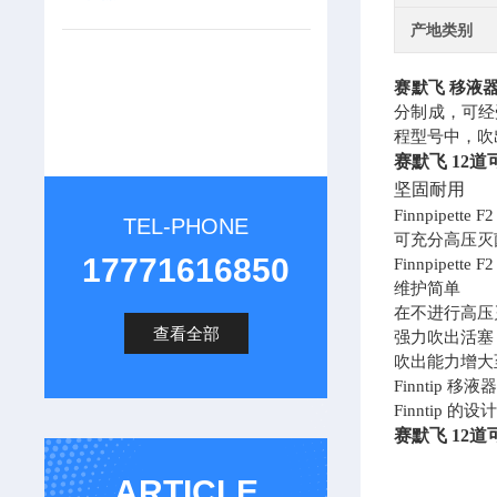
产地类别
赛默飞 移液
分制成，可经
程型号中，吹
赛默飞
12道可
坚固耐用
Finnpip
TEL-PHONE
可充分高压灭
17771616850
Finnpip
维护简单
在不进行高压
查看全部
强力吹出活塞
吹出能力增大
Finntip 
Finntip 
赛默飞
12道可
ARTICLE