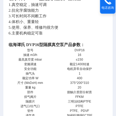
1.真空稳定，抽速可调
电话咨询
2.抗化学腐蚀能力
3.可长时间不间断工作
4.体积小、重量轻
5.使用、保养、维修均很方便
6.主要机构稳定可靠
临海谭氏 DVP16型隔膜真空泵
产品参数：
型号
DVP16
抽速 m3/h
16
最高真空度 mbar
≤150
变频调速
额定1400转速
安全功能
电机异常自动保护
抽气头
1
额定功率 W
400
尺寸 (WxDxH) mm
375*200*310
重量 kg
20
部件
接触介质部分材质
排气阀片
FFKM
隔膜片
三明治结构PTFE
进气口/出气口
PTFE
管件
PTFE、PDVF
进气盘
加碳纤增强ECTFE