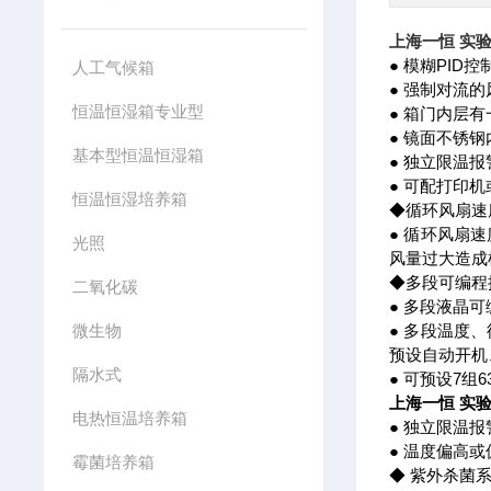
上海一恒 实
● 模糊PI
人工气候箱
● 强制对流
恒温恒湿箱专业型
● 箱门内层
● 镜面不锈
基本型恒温恒湿箱
● 独立限温
● 可配打印
恒温恒湿培养箱
◆循环风扇速
● 循环风扇
光照
风量过大造成
◆多段可编程
二氧化碳
● 多段液晶
微生物
● 多段温度
预设自动开机
隔水式
● 可预设7组
上海一恒 实
电热恒温培养箱
● 独立限温
● 温度偏高
霉菌培养箱
◆ 紫外杀菌