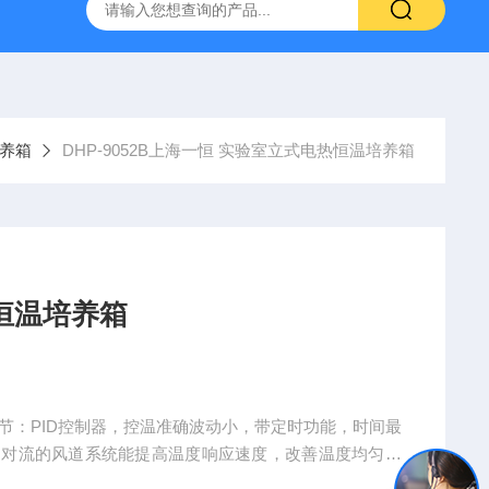
拓 MGC-1000P 恒温恒湿光照培养箱
LRH-300DB叶拓 LR
养箱
DHP-9052B上海一恒 实验室立式电热恒温培养箱
恒温培养箱
节：PID控制器，控温准确波动小，带定时功能，时间最
强制对流的风道系统能提高温度响应速度，改善温度均匀性