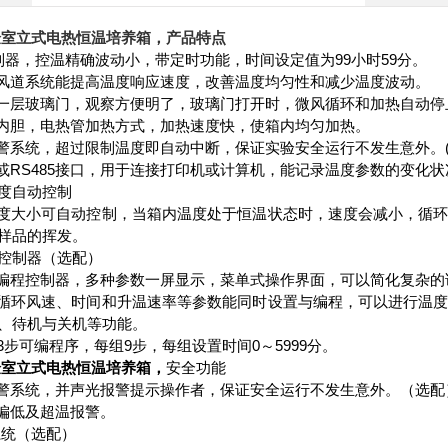
验室立式电热恒温培养箱
，产品特点
D控制器，控温精确波动小，带定时功能，时间设定值为99小时59分。
的风道系统能提高温度响应速度，改善温度均匀性和减少温度波动。
有一层玻璃门，观察方便明了，玻璃门打开时，微风循环和加热自动
钢内胆，电热管加热方式，加热速度快，使箱内均匀加热。
报警系统，超过限制温度即自动中断，保证实验安全运行不发生意外。(
机或RS485接口，用于连接打印机或计算机，能记录温度参数的变化状况
度自动控制
速度大小可自动控制，当箱内温度处于恒温状态时，速度会减小，循
样品的挥发。
控制器（选配）
可编程控制器，多种参数一屏显示，菜单式操作界面，可以简化复杂
、循环风速、时间和升温速率等参数能同时设置与编程，可以进行温
、待机与关机等功能。
63步可编程序，每组9步，每组设置时间0～5999分。
验室立式电热恒温培养箱
，
安全功能
报警系统，并声光报警提示操作者，保证安全运行不发生意外。（选配
或偏低及超温报警。
系统（选配）