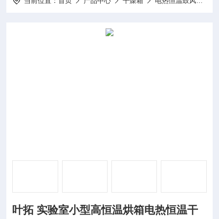
当前位置：
首页
产品中心
干燥箱
电热恒温鼓风
1
叶拓 实验室小型高恒温烘箱电热恒温干