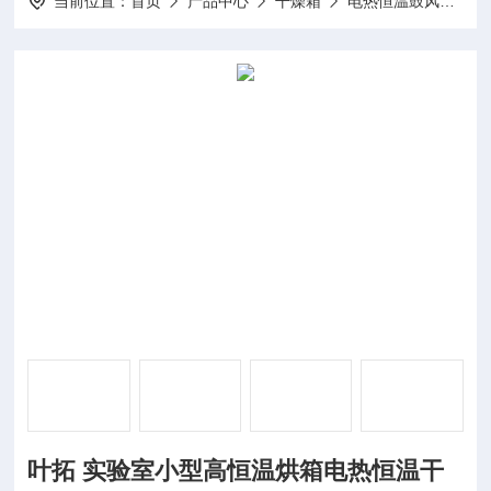
当前位置：
首页
产品中心
干燥箱
电热恒温鼓风
1
叶拓 实验室小型高恒温烘箱电热恒温干