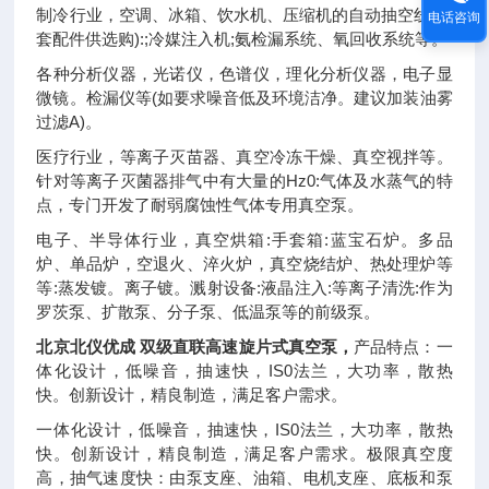
制冷行业，空调、冰箱、饮水机、压缩机的自动抽空线(全
电话咨询
套配件供选购):;冷媒注入机;氨检漏系统、氧回收系统等。
各种分析仪器，光诺仪，色谱仪，理化分析仪器，电子显
微镜。检漏仪等(如要求噪音低及环境洁净。建议加装油雾
过滤A)。
医疗行业，等离子灭苗器、真空冷冻干燥、真空视拌等。
针对等离子灭菌器排气中有大量的Hz0:气体及水蒸气的特
点，专门开发了耐弱腐蚀性气体专用真空泵。
电子、半导体行业，真空烘箱:手套箱:蓝宝石炉。多品
炉、单品炉，空退火、淬火炉，真空烧结炉、热处理炉等
等:蒸发镀。离子镀。溅射设备:液晶注入:等离子清洗:作为
罗茨泵、扩散泵、分子泵、低温泵等的前级泵。
北京北仪优成 双级直联高速旋片式真空泵，
产品特点：一
体化设计，低噪音，抽速快，IS0法兰，大功率，散热
快。创新设计，精良制造，满足客户需求。
一体化设计，低噪音，抽速快，IS0法兰，大功率，散热
快。创新设计，精良制造，满足客户需求。极限真空度
高，抽气速度快：由泵支座、油箱、电机支座、底板和泵