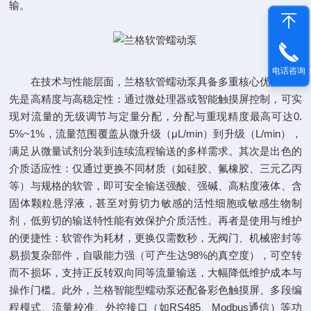
输。
电话咨询
在技术与性能层面，兰格软管蠕动泵具备多重核心优势。首
先是高精度与高稳定性：通过微处理器或智能触摸屏控制，可实
现对流量的无级调节与定量分配，分配与重现精度最高可达0.
5%~1%，流量范围覆盖从微升级（μL/min）到升级（L/min），
满足从微量试剂分装到连续流程输送的多样需求。其次是出色的
介质适应性：仅通过更换不同材质（如硅胶、氟橡胶、三元乙丙
等）与规格的软管，即可安全输送强酸、强碱、高粘度液体、含
固体颗粒悬浮液，甚至对剪切力敏感的活性细胞或敏感生物制
剂，低剪切的输送特性能有效保护介质活性。再者是使用与维护
的便捷性：软管作为耗材，更换仅需数秒，无阀门、机械密封等
易损复杂部件，自吸能力强（可产生达98%的真空度），可空转
而不损坏，支持正反转双向同等流量输送，大幅降低维护成本与
操作门槛。此外，兰格智能型蠕动泵还配备彩色触摸屏、多段编
程模式、流量校准、外控接口（如RS485、Modbus通信）等功