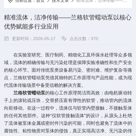
当前位置：
首页
技术文章
精准流体，洁净传输——兰格软管蠕动泵以核心优势赋能多行业应用
精准流体，洁净传输——兰格软管蠕动泵以核心
优势赋能多行业应用
更新时间：2026-05-17
点击次数：370
在实验室研究、医疗制药、精细化工及环保水处理等众多领
域，流体的精确传输与无污染处理是保障实验准确性和生产安全
的核心环节。面对传统泵类设备易污染、密封难、维护复杂等痛
点，兰格软管蠕动泵凭借其独特的工作原理与产品性能，成为现
代流体传输场景中备受信赖的解决方案。
兰格软管蠕动泵
的核心工作原理简洁而高效：由电机驱动转
子上的滚轮或压块，交替挤压富有弹性的软管，推动管内的流体
向前移动。在这一过程中，流体仅与软管内壁接触，不接触泵体
的任何其他部件。这种“仅软管接触流体”的设计，从源头上杜绝
了流体被泵体金属或密封件污染的可能，同时也避免了流体中的
腐蚀性、粘性物质对泵体的侵蚀，真正实现高洁净、无污染的传