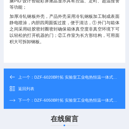
脑PID 设计智能彩屏液晶显示具有控温、定时、超温报警
等功能；
加厚冷轧钢板外壳，产品外壳采用冷轧钢板加工制成表面
静电喷涂，内胆四周圆弧过渡，便于清洁，① 外门与箱体
之间采用硅胶密封圈密封确保箱体真空度非真空环境下可
以轻松的打开机器的门；②工作室为长方形结构，可用面
积大可拆卸钢板。
上一个：
DZF-6020B叶拓 实验室工业电热恒温一体式真空干燥箱
返回列表
下一个：
DZF-6050B叶拓 实验室工业电热恒温一体式真空干燥箱
在线留言