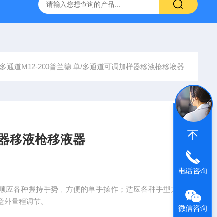
拓 MGC-1000P 恒温恒湿光照培养箱
LRH-300DB叶拓 LR
30 多通道M12-200普兰德 单/多通道可调加样器移液枪移液器
样器移液枪移液器
电话咨询
，顺应各种握持手势，方便的单手操作；适应各种手型大
意外量程调节。
微信咨询