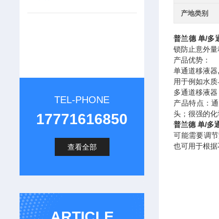
产地类别
普兰德 单/
锁防止意外量
产品优势：
单通道移液器
用于例如水质
多通道移液器
TEL-PHONE
产品特点：通
头；很强的化
17771616850
普兰德 单/
可能需要调节测
也可用于根据
查看全部
ARTICLE