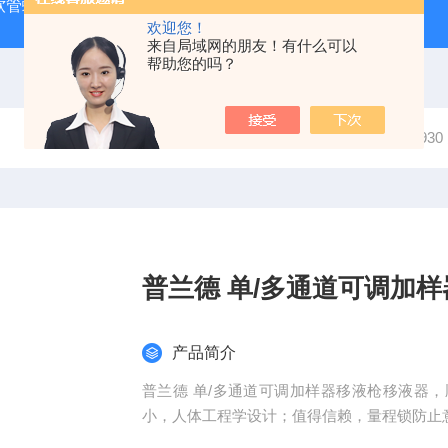
J 软管蠕动泵
LDS-1G上海青浦绿洲粮食谷物水分测定仪
叶
欢迎您！
来自局域网的朋友！有什么可以
帮助您的吗？
当前位置：
首页
产品中心
移液器
7059
普兰德 单/多通道可调加
产品简介
普兰德 单/多通道可调加样器移液枪移液器
小，人体工程学设计；值得信赖，量程锁防止