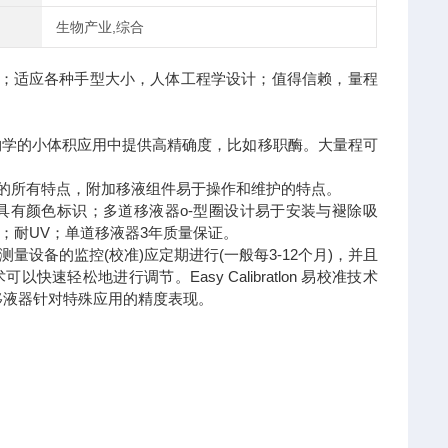
生物产业,综合
；适应各种手型大小，人体工程学设计；值得信赖，量程
子生物学的小体积应用中提供高精确度，比如移职酶。大量程可
道型号的所有特点，附加移液组件易于操作和维护的特点。
具有颜色标识；多道移液器o-型圈设计易于安装与褪除吸
；耐UV；单道移液器3年质量保证。
范,测量设备的监控(校准)应定期进行(一般每3-12个月)，并且
以快速轻松地进行调节。Easy Calibratlon 易校准技术
移液器针对特殊应用的精度表现。