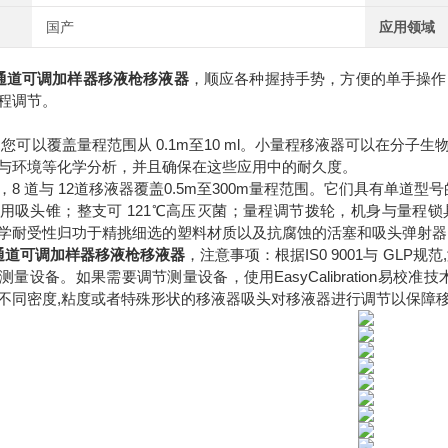
国产
应用领域
多通道可调加样器移液枪移液器
，顺应各种握持手势，方便的单手操作
程调节。
,您可以覆盖量程范围从 0.1m至10 ml。小量程移液器可以在分
与环境等化学分析，并且确保在这些应用中的耐久度。
，8 道与 12道移液器覆盖0.5m至300m量程范围。它们具有单
用吸头锥；整支可 121℃高压灭菌；量程调节拨轮，机身与量程锁
学耐受性归功于精挑细选的塑料材质以及抗腐蚀的活塞和吸头弹射器
多通道可调加样器移液枪移液器
，注意事项：根据IS0 9001与 GLP规
量设备。如果需要调节测量设备，使用EasyCalibration易校准技术可
不同密度,粘度或者特殊形状的移液器吸头对移液器进行调节以保障