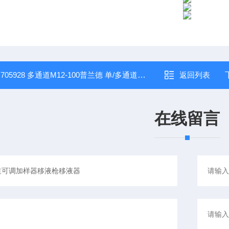
：
705928 多通道M12-100普兰德 单/多通道可调加样器移液枪移液器
返回列表
在线留言