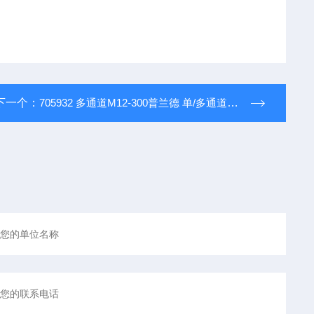
下一个：
705932 多通道M12-300普兰德 单/多通道可调加样器移液枪移液器