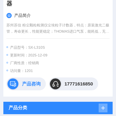
器
产品简介
苏州苏信 粉尘颗粒检测仪尘埃粒子计数器，特点：原装激光二极
管，寿命更长，性能更稳定；THOMAS进口气泵，能耗低，无噪
音；六通道粒径同屏显示，显示粒子浓度；各级别用户权限设置
功能，管理更加有序、有效；自动UCL计算。
产品型号：SX-L310S
更新时间：2025-12-09
厂商性质：经销商
访问量：1201
产品咨询
17771616850
产品分类