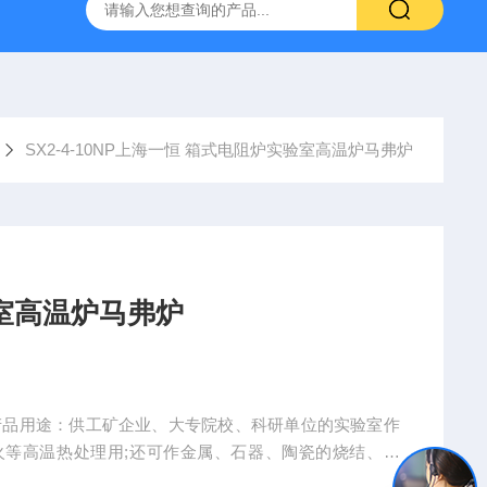
拓 MGC-1000P 恒温恒湿光照培养箱
LRH-300DB叶拓 LR
SX2-4-10NP上海一恒 箱式电阻炉实验室高温炉马弗炉
实验室高温炉马弗炉
火等高温热处理用;还可作金属、石器、陶瓷的烧结、溶