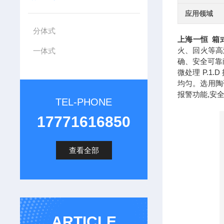
应用领域
分体式
上海一恒 箱
火、回火等高
一体式
确、安全可靠
微处理 P.
均匀。选用陶
报警功能,安
TEL-PHONE
17771616850
查看全部
ARTICLE