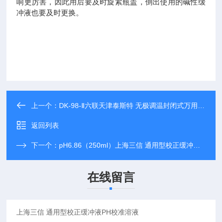
响更厉害，因此用后要及时旋紧瓶盖，倒出使用的碱性缓
冲液也要及时更换。
上一个：
DK-98-Ⅱ六联天津泰斯特 无极调温封闭式万用实验电炉
返回列表
下一个：
pH6.86（250ml）上海三信 通用型校正缓冲液PH校准溶液
在线留言