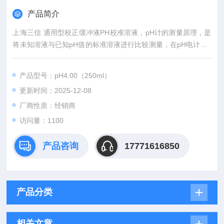
产品简介
上海三信 通用型校正缓冲液PH校准溶液，pH计的测量原理，是
将未知溶液与已知pH值的标准溶液进行比较测量，在pH电计、p
H电极和pH缓冲液组成的测量体系中DH缓冲液是标准物质，用
于整个ph范围的高精度校准和验证因此pH测量的准确度和pH缓
产品型号：pH4.00（250ml）
冲液的品质相关。
更新时间：2025-12-08
厂商性质：经销商
访问量：1100
产品咨询
17771616850
产品分类
相关文章