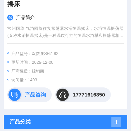
摇床
产品简介
常州国华 气浴回旋往复振荡器水浴恒温摇床，水浴恒温振荡器
(又称水浴恒温摇床)是一种温度可控的恒温水浴槽和振荡器相结
合的生化仪器，是植物、生物、微生物、遗传、病毒、环保、医
学等科研、教育和生产部门作精密培养制备的实验室设备。
产品型号：双数显SHZ-82
更新时间：2025-12-08
厂商性质：经销商
访问量：1493
产品咨询
17771616850
产品分类