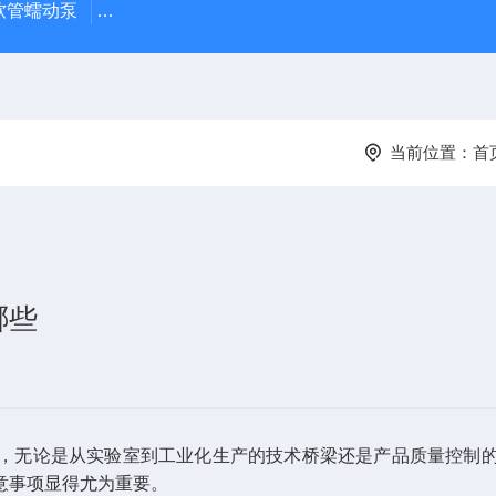
J 软管蠕动泵
LDS-1G上海青浦绿洲粮食谷物水分测定仪
叶
当前位置：
首
哪些
无论是从实验室到工业化生产的技术桥梁还是产品质量控制的
意事项显得尤为重要。