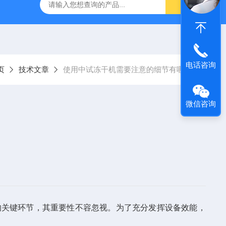
拓 MGC-1000P 恒温恒湿光照培养箱
LRH-300DB叶拓 LR
电话咨询
页
技术文章
使用中试冻干机需要注意的细节有哪些
微信咨询
关键环节，其重要性不容忽视。为了充分发挥设备效能，