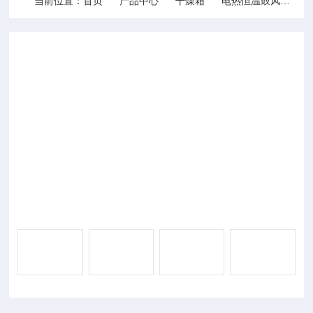
当前位置：
首页
产品中心
干燥箱
电热恒温鼓风
D