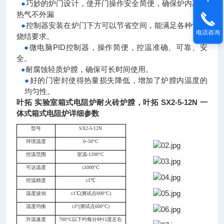
●
巧妙的炉门设计，使开门操作安全简便，确保炉内高温
热气不外漏
●
控制器安装在炉门下方可以节省空间，能满足各种快速
电话咨询
烧结要求。
●
微电脑PID控制器，操作简便，控温准确、可靠、安
全。
耐腐蚀轻质炉膛，确保可长时间使用。
●
●
好的门密封使得热量损失降低，增加了炉膛内温度的
均匀性。
叶拓 实验室箱式电阻炉耐火砖炉膛
，
叶拓 SX2-5-12N 一
体式箱式电阻炉详细参数
型号
SX2-5-12N
环境温度
0~50°C
控温范围
室温-1200°C
可达温度
≤1000°C
控温精度
±1℃
温度波动
±1℃(测试点600°C)
温度均衡
±3°(测试点600°C)
升温速度
700°C以下约每分钟15度左右