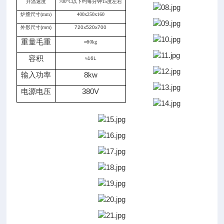
升温速度
700°C以下约每分钟15度左右
炉膛尺寸(mm)
400x250x160
外形尺寸(mm)
720x520x700
重量毛重
≈
6
0kg
容积
≈16L
输入功率
8kw
电源电压
380V