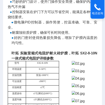
●
巧妙的炉门设计，使开门操作安全简便，确保炉内高温
热气不外漏
●
控制器安装在炉门下方可以节省空间，能满足各种快速
电话咨询
烧结要求。
●
微电脑PID控制器，操作简便，控温准确、可靠、安
全。
耐腐蚀轻质炉膛，确保可长时间使用。
●
●
好的门密封使得热量损失降低，增加了炉膛内温度的
均匀性。
叶拓 实验室箱式电阻炉耐火砖炉膛
，
叶拓 SX2-8-10N
一体式箱式电阻炉详细参数
型号
SX2-8-10N
环境温度
0~50°C
控温范围
室温-1000°C
可达温度
≤900°C
控温精度
±1℃
温度波动
±1℃(测试点600°C)
温度均衡
±3°(测试点600°C)