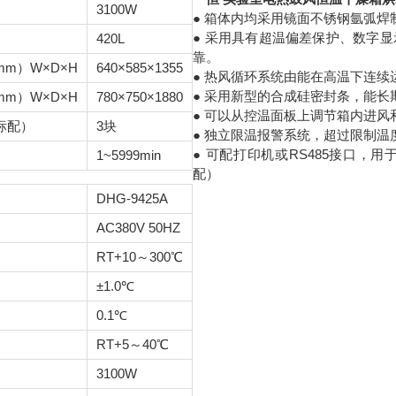
3100W
● 箱体内均采用镜面不锈钢氩弧
● 采用具有超温偏差保护、数字显
420L
靠。
m）W×D×H
640×585×1355
● 热风循环系统由能在高温下连
● 采用新型的合成硅密封条，能
m）W×D×H
780×750×1880
● 可以从控温面板上调节箱内进风
标配）
3块
● 独立限温报警系统，超过限制
● 可配打印机或RS485接口
1~5999min
配）
DHG-9425A
AC380V 50HZ
RT+10～300℃
±1.0℃
0.1℃
RT+5～40℃
3100W