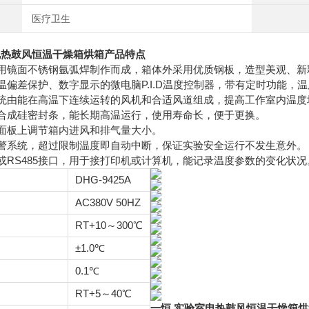
医疗卫生
电热鼓风恒温干燥箱烘箱
产品特点
采用镜面不锈钢氩弧焊制作而成，箱体外采用优质钢板，造型美观、新
超温偏差保护、数字显示的微电脑P.I.D温度控制器，带有定时功能，
系统由能在高温下连续运转的风机和合适风道组成，提高工作室内温度
的合成硅密封条，能长期高温运行，使用寿命长，便于更换。
温面板上调节箱内进风和排气量大小。
报警系统，超过限制温度即自动中断，保证实验安全运行不发生意外。
机或RS485接口，用于接打印机或计算机，能记录温度参数的变化状
DHG-9425A
AC380V 50HZ
RT+10～300℃
±1.0℃
0.1℃
RT+5～40℃
一恒 实验室电热鼓风恒温干燥箱烘