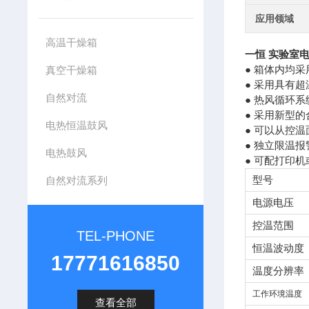
应用领域
高温干燥箱
一恒 实验室
● 箱体内均
真空干燥箱
● 采用具有
自然对流
● 热风循环
● 采用新型
电热恒温鼓风
● 可以从控
● 独立限温
电热鼓风
● 可配打印
型号
自然对流系列
电源电压
控温范围
TEL-PHONE
恒温波动度
17771616850
温度分辨率
工作环境温度
查看全部