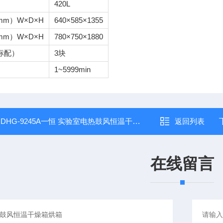
420L
m）W×D×H
640×585×1355
m）W×D×H
780×750×1880
标配）
3块
1~5999min
：
DHG-9245A一恒 实验室电热鼓风恒温干燥箱烘箱
返回列表
在线留言