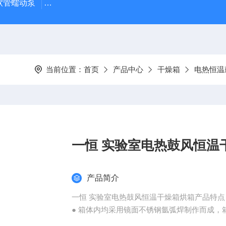
J 软管蠕动泵
LDS-1G上海青浦绿洲粮食谷物水分测定仪
叶
当前位置：
首页
产品中心
干燥箱
电热恒温
一恒 实验室电热鼓风恒温
产品简介
一恒 实验室电热鼓风恒温干燥箱烘箱产品特点
● 箱体内均采用镜面不锈钢氩弧焊制作而成，
● 采用具有超温偏差保护、数字显示的微电脑P