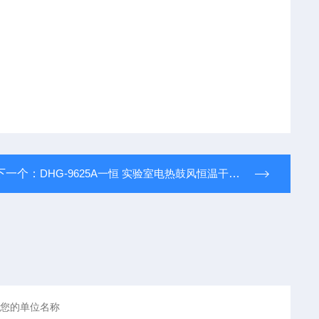
下一个：
DHG-9625A一恒 实验室电热鼓风恒温干燥箱烘箱