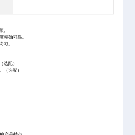
颖。
温度精确可靠。
均匀。
（选配）
况。（选配）
箱
产品特点