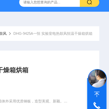
拓 MGC-1000P 恒温恒湿光照培养箱
LRH-300DB叶拓 LR
鼓风
DHG-9425A一恒 实验室电热鼓风恒温干燥箱烘箱
干燥箱烘箱
箱体外采用优质钢板，造型美观、新颖。
.I.D温度控制器，带有定时功能，温度精确可靠。