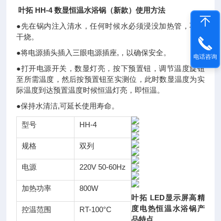
叶拓 HH-4 数显恒温水浴锅（新款）
使用方法
●先在锅内注入清水，任何时候水必须浸没加热管，不能
干烧。
●将电源插头插入三眼电源插座,，以确保安全。
电话咨询
●打开电源开关，数显灯亮，按下预置钮，调节温度旋钮
至所需温度，然后按预置钮至实测位，此时数显温度为实
际温度到达预置温度时候恒温灯亮，即恒温。
●保持水清洁,可延长使用寿命。
型号
HH-4
规格
双列
电源
220V 50-60Hz
加热功率
800W
叶拓 LED显示屏高精
度电热恒温水浴锅
产
控温范围
RT-100°C
品特点