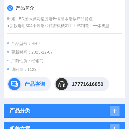
产品简介
叶拓 LED显示屏高精度电热恒温水浴锅产品特点
●新款选用304不锈钢和精密机械加工工艺制造，一体成型。
●控温装置采用高稳定性运算放大器和双积分高精度A/D转换技
术：远红外加热技术设计而成。
产品型号：HH-4
●产品热平衡时间短，温度波动性小，均匀性好，LED显示准
更新时间：2025-12-07
确、直观。
厂商性质：经销商
访问量：1129
产品咨询
17771616850
产品分类
相关文章