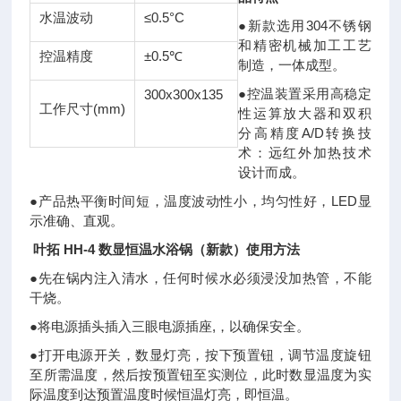
水温波动
≤0.5°C
●新款选用304不锈钢
和精密机械加工工艺
控温精度
±0.5℃
制造，一体成型。
●控温装置采用高稳定
300x300x135
工作尺寸(mm)
性运算放大器和双积
分高精度A/D转换技
术：远红外加热技术
设计而成。
●产品热平衡时间短，温度波动性小，均匀性好，LED显
示准确、直观。
叶拓 HH-4 数显恒温水浴锅（新款）
使用方法
●先在锅内注入清水，任何时候水必须浸没加热管，不能
干烧。
●将电源插头插入三眼电源插座,，以确保安全。
●打开电源开关，数显灯亮，按下预置钮，调节温度旋钮
至所需温度，然后按预置钮至实测位，此时数显温度为实
际温度到达预置温度时候恒温灯亮，即恒温。