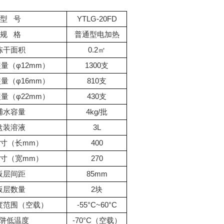
型 号
YTLG-20FD
规 格
普通型电加热
冻干面积
0.2㎡
量（φ12mm）
1300支
量（φ16mm）
810支
量（φ22mm）
430支
捕水容量
4kg/批
盘装溶液
3L
寸（长mm）
400
寸（宽mm）
270
板层间距
85mm
板层数量
2块
度范围（空载）
-55°C~60°C
阱低温度
-70°C（空载）