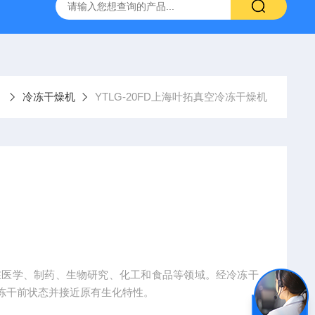
拓 MGC-1000P 恒温恒湿光照培养箱
LRH-300DB叶拓 LR
冷冻干燥机
YTLG-20FD上海叶拓真空冷冻干燥机
泛用在医学、制药、生物研究、化工和食品等领域。经冷冻干
冻干前状态并接近原有生化特性。