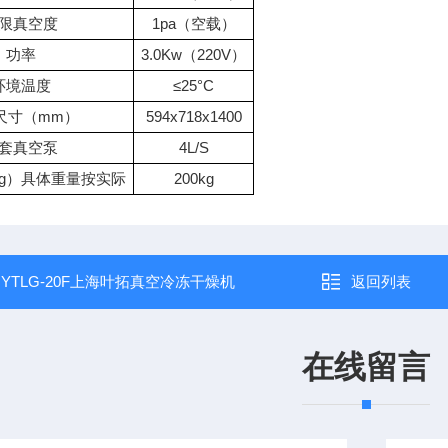
限真空度
1pa（空载）
功率
3.0Kw（220V）
环境温度
≤25°C
尺寸（mm）
594x718x1400
套真空泵
4L/S
g）具体重量按实际
200kg
：
YTLG-20F上海叶拓真空冷冻干燥机
返回列表
在线留言