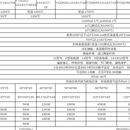
YTZQ322
-
5-14/17/18
1
2/14/17/
Y1ZQ544
-12/14/17/18
YTZQ655-12/14/17/18
YTZQ766-
12/14/17/18/19
18
-1200℃
室温-1400℃
室温-1700℃
150℃
1350℃
1600℃
<1000±0.1℃;≥1000±0.1℃
±1℃(测试点为1000℃)
±3℃(测试点为1000℃)
推荐1000°以下≤10℃/min,zui快升温速度≤30℃/mi
700℃以上≤10℃/min
炉体表面温度<室温+10(测试点为1000℃)
冷轧钢板、表面耐药性涂装
陶瓷纤维、进口陶瓷纤维
12型号：K型热电偶；14型号：S型热电偶；14/18/19型
偏差修正、停电补偿、锁键功能、开门断电、漏电保护、
1分-99小时59分以及999小时50分数字设定、自动运行、
可达到0.1兆帕，正压可到0.99兆帕
RT±5~40℃
控温仪表升级为欧陆仪表，控温精度可提升到±0.1
*15*15
30*20*20
40*30*30
50*40*40
60*50*50
70
120*120
80*100*130
90.1*110*143
100*120*153
110*135*163
120*
5KW
12KW
16KW
45KW
.5KW
5KW
12KW
16KW
45KW
.5KW
5KW
18KW
25KW
50KW
.5KW
5KW
18KW
25KW
50KW
5KW
220V50hz
380V50hz