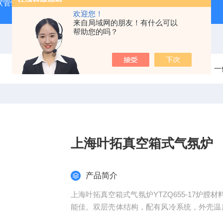
J 软管蠕动泵
LDS-1G上海青浦绿洲粮食谷物水分测定仪
叶
欢迎您！
来自局域网的朋友！有什么可以
帮助您的吗？
当前位置：
首页
产品中心
一
上海叶拓真空箱式气氛炉
产品简介
上海叶拓真空箱式气氛炉YTZQ655-17炉
能佳。双层壳体结构，配有风冷系统，外壳温度在
可曲线升温并设定温度速率，恒温时间控制，自停