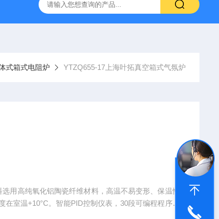
拓 MGC-1000P 恒温恒湿光照培养箱
LRH-300DB叶拓 LR
体式箱式电阻炉
YTZQ655-17上海叶拓真空箱式气氛炉
膛材料选用高纯氧化铝陶瓷纤维材料，高温不易变形、保温性
室温+10°C。智能PID控制仪表，30段可编程程序，
机等。仪表控温精度高，1000度以内的精度+0.1°C;