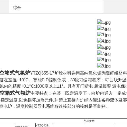
综合
空箱式气氛炉
YTZQ655-17炉膛材料选用高纯氧化铝陶瓷纤
度在室温+10°C。智能PID控制仪表，30段可编程程序，可曲线
度以内的精度+0.1°C;1000度以上±1°。具有开门断电 超温报警 漏电
空箱式气氛炉
主要特点：
在某一既定温度下，向炉内通入一定成
过额定温度,以免损坏加热元件,并禁止直接向炉瞠内灌注各种液体及
查电炉，温度控制器导电系统各连接部分的接触是否良好。
产品参数
YTZQ433-