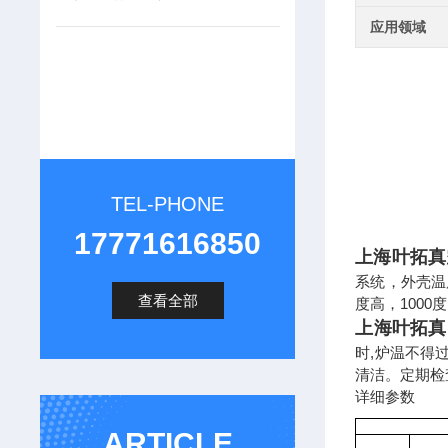
应用领域
TEL-PHONE
17771616850
上海叶拓真
系统，外壳温
查看全部
度高，1000
上海叶拓真
时,炉温不得
清洁。定期检
详细参数
ARTICLE