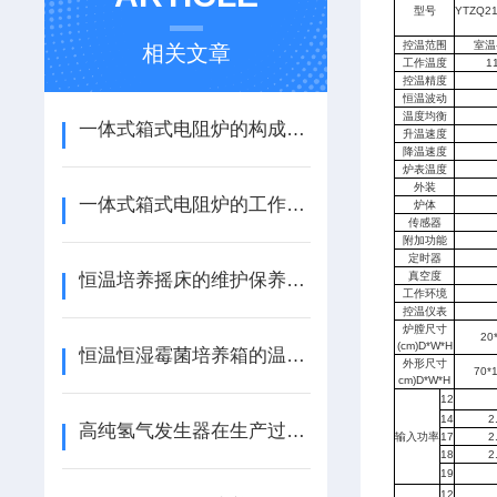
型号
YTZQ21
控温范围
室温
相关文章
工作温度
1
控温精度
恒温波动
温度均衡
一体式箱式电阻炉的构成及使用注意事项
升温速度
降温速度
炉表温度
外装
一体式箱式电阻炉的工作原理与应用
炉体
传感器
附加功能
定时器
恒温培养摇床的维护保养事项
真空度
工作环境
控温仪表
炉膛尺寸
20
(cm)D*W*H
恒温恒湿霉菌培养箱的温湿度控制方式有哪些？
外形尺寸
70*
cm)D*W*H
12
14
2
高纯氢气发生器在生产过程中的质量控制要点
输入功率
17
2
18
2
19
12