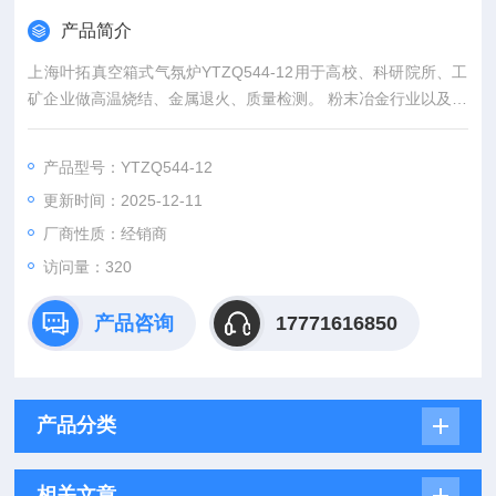
产品简介
上海叶拓真空箱式气氛炉YTZQ544-12用于高校、科研院所、工
矿企业做高温烧结、金属退火、质量检测。 粉末冶金行业以及义
齿加工行业的烘烤、氧化锆盘预烧结等。 根据加热区大小，进行
小试，中试，批量生产。 一体式设计优化炉体结构，节约空间。
产品型号：YTZQ544-12
炉膛材料选用高纯氧化铝陶瓷纤维材料，高温不易变形、保温性
更新时间：2025-12-11
能佳。双层壳体结构，配有风冷系统，外壳温度在室温+10°C。
厂商性质：经销商
访问量：320
产品咨询
17771616850
产品分类
相关文章