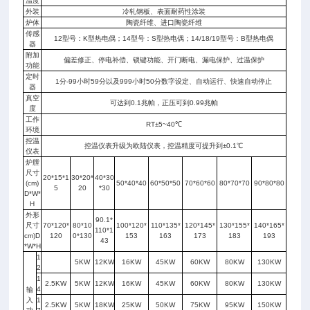
温度
外装
冷轧钢板、表面耐药性涂装
炉体
陶瓷纤维、进口陶瓷纤维
传感
12型号：K型热电偶；14型号：S型热电偶；14/18/19型号：B型热电偶
器
附加
偏差修正、停电补偿、锁键功能、开门断电、漏电保护、过温保护
功能
定时
1分-99小时59分以及999小时50分数字设定、自动运行、快速自动停止
器
真空
可达到0.1兆帕，正压可到0.99兆帕
度
工作
RT±5~40℃
环境
控温
控温仪表升级为欧陆仪表，控温精度可提升到±0.1℃
仪表
炉膛
尺寸
20*15*1
30*20*
40*30
(cm)
50*40*40
60*50*50
70*60*60
80*70*70
90*80*80
5
20
*30
D*W*
H
外形
90.1*
尺寸
70*120*
80*10
100*120*
110*135*
120*145*
130*155*
140*165*
110*1
cm)D
120
0*130
153
163
173
183
193
43
*W*H
1
5KW
12KW
16KW
45KW
60KW
80KW
130KW
2
1
2.5KW
5KW
12KW
16KW
45KW
60KW
80KW
130KW
4
输
入
1
2.5KW
5KW
18KW
25KW
50KW
75KW
95KW
150KW