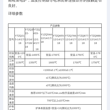
期检查电炉，温度控制器导电系统各连接部分的接触是否
良好。
详细参数
产品参数
YTZQ3
YTZQ
22
-
433-
Y1ZQ544
-
YTZQ21
YTZQ655-
YTZQ766-
YTZQ877-
YTZQ988-
12/14/17/
型号
5-14/17/
12/14/
1
2/1
12/14/17/
12/14/17/
12/14/17/
12/14/17/
18
18
17/18/
4/17/
18
18
18
18
19
18
控温
室温-120
室温-178
室温-1400℃
室温-1700℃
室温-1750℃
范围
0℃
0℃
工作
1150℃
1350℃
1600℃
1700℃
1750℃
温度
控温
<1000±0.1℃;≥1000±0.1℃
精度
恒温
±1℃(测试点为1000℃)
波动
温度
±3℃(测试点为1000℃)
均衡
升温
推荐1000°以下≤10℃/min,zui快升温速度≤30℃/min
速度
降温
700℃以上≤10℃/min
速度
炉表
炉体表面温度<室温+10(测试点为1000℃)