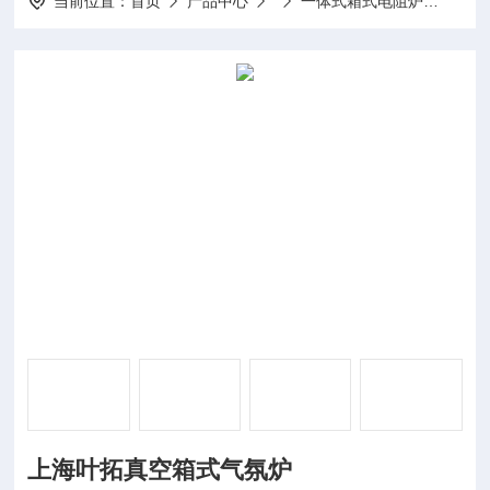
当前位置：
首页
产品中心
一体式箱式电阻炉
YTZ
上海叶拓真空箱式气氛炉