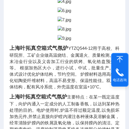
上海叶拓真空箱式气氛炉
YTZQ544-12用于高校、科
研院所、工矿企业做高温烧结、金属退火、质量检测。 粉
末冶金行业以及义齿加工行业的烘烤、氧化锆盘预烧结
等。 根据加热区大小，进行小试，中试，批量生产。 一
体式设计优化炉体结构，节约空间。 炉膛材料选用高纯氧
电话咨询
化铝陶瓷纤维材料，高温不易变形、保温性能佳。双层壳
体结构，配有风冷系统，外壳温度在室温+10°C。
上海叶拓真空箱式气氛炉
主要特点：
在某一既定温度
下，向炉内通入一定成分的人工制备香氛，以达到某种热
处理的目的
。
电炉使用时,炉温不得过额定温度,以免损坏
加热元件,并禁止直接向炉瞠内灌注各种液体及溶解金属，
经常清除炉膛内的铁屑及氧化物，以保持膛内的清洁。定