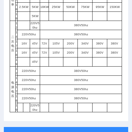
功
7
率
1
2.5KW
5KW
18KW
25KW
50KW
75KW
95KW
150KW
8
1
5KW
9
1
220V5
380V50hz
2
0hz
1
220V50hz
380V50hz
4
二
次
1
16V
45V
72V
105V
200V
340V
380V
380V
电
7
压
1
16V
45V
72V
105V
200V
340V
380V
380V
8
1
45V
9
1
220V50hz
380V50hz
2
1
220V50hz
380V50hz
4
电
源
1
220V50hz
380V50hz
电
7
压
1
220V50hz
380V50hz
8
1
220V5
9
0hz