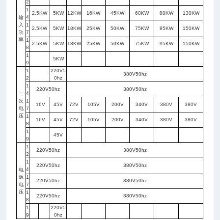
2
1
2.5KW
5KW
12KW
16KW
45KW
60KW
80KW
130KW
4
输
入
1
2.5KW
5KW
18KW
25KW
50KW
75KW
95KW
150KW
功
7
率
1
2.5KW
5KW
18KW
25KW
50KW
75KW
95KW
150KW
8
1
5KW
9
1
220V5
380V50hz
2
0hz
1
220V50hz
380V50hz
4
二
次
1
16V
45V
72V
105V
200V
340V
380V
380V
电
7
压
1
16V
45V
72V
105V
200V
340V
380V
380V
8
1
45V
9
1
220V50hz
380V50hz
2
1
220V50hz
380V50hz
4
电
源
1
220V50hz
380V50hz
电
7
压
1
220V50hz
380V50hz
8
1
220V5
9
0hz