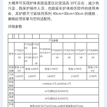
大概率可实现炉体表面温度仅比室温高 10℃左右，减少热
污染，既保护操作人员，也能延长炉体相关部件的使用寿
命。其炉膛尺寸延续同系列 40cm×30cm×30cm 的规格，
兼顾处理容量与空间适配性。
详细参数
产品参数
YTZQ3
YTZQ
22
-
433-
Y1ZQ544
-
YTZQ21
YTZQ655-
YTZQ766-
YTZQ877-
YTZQ988-
12/14/17/
型号
5-14/17/
12/14/
1
2/1
12/14/17/
12/14/17/
12/14/17/
12/14/17/
18
18
17/18/
4/17/
18
18
18
18
19
18
控温
室温-120
室温-178
室温-1400℃
室温-1700℃
室温-1750℃
范围
0℃
0℃
工作
1150℃
1350℃
1600℃
1700℃
1750℃
温度
控温
<1000±0.1℃;≥1000±0.1℃
精度
恒温
±1℃(测试点为1000℃)
波动
温度
±3℃(测试点为1000℃)
均衡
升温
推荐1000°以下≤10℃/min,zui快升温速度≤30℃/min