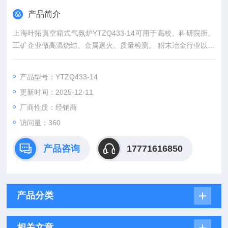
产品简介
上海叶拓真空箱式气氛炉YTZQ433-14可用于高校、科研院所、
工矿企业做高温烧结、金属退火、质量检测。 粉末冶金行业以及
义齿加工行业的烘烤、氧化锆盘预烧结等。 根据加热区大小，进
行小试，中试，批量生产。 50段编程，可实现与计算机连接。
产品型号：YTZQ433-14
通过专用的计算机控制系统来完成与单台或多台电炉的远程控
更新时间：2025-12-11
制、实时追踪、历史记录、输出报表等功能。
厂商性质：经销商
访问量：360
产品咨询
17771616850
产品分类
相关文章