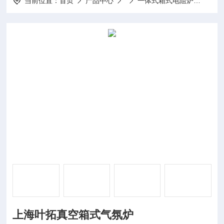
当前位置：
首页
产品中心
一体式箱式电阻炉
YTZ
上海叶拓真空箱式气氛炉