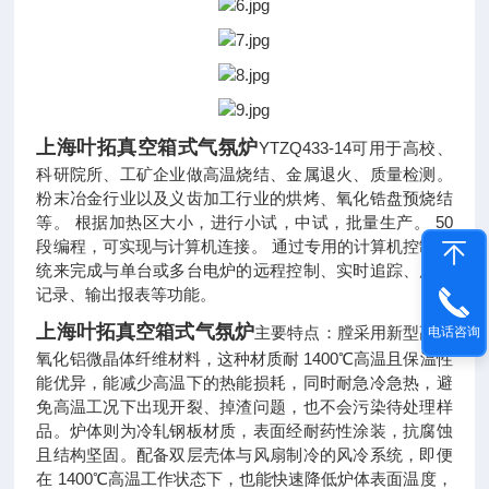
上海叶拓真空箱式气氛炉
YTZQ433-14可用于高校、
科研院所、工矿企业做高温烧结、金属退火、质量检测。
粉末冶金行业以及义齿加工行业的烘烤、氧化锆盘预烧结
等。 根据加热区大小，进行小试，中试，批量生产。 50
段编程，可实现与计算机连接。 通过专用的计算机控制系
统来完成与单台或多台电炉的远程控制、实时追踪、历史
记录、输出报表等功能。
上海叶拓真空箱式气氛炉
主要特点：膛采用新型高纯
电话咨询
氧化铝微晶体纤维材料，这种材质耐 1400℃高温且保温性
能优异，能减少高温下的热能损耗，同时耐急冷急热，避
免高温工况下出现开裂、掉渣问题，也不会污染待处理样
品。炉体则为冷轧钢板材质，表面经耐药性涂装，抗腐蚀
且结构坚固。配备双层壳体与风扇制冷的风冷系统，即便
在 1400℃高温工作状态下，也能快速降低炉体表面温度，