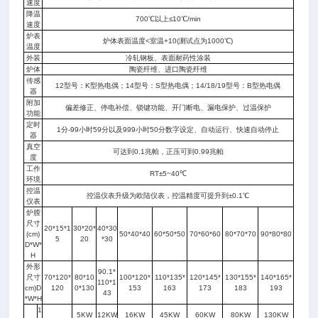
速度
降温
700℃以上≤10℃/min
速度
炉表
炉体表面温度<室温+10(测试点为1000℃)
温度
外装
冷轧钢板、表面耐药性涂装
炉体
陶瓷纤维、进口陶瓷纤维
传感
12型号：K型热电偶；14型号：S型热电偶；14/18/19型号：B型热电偶
器
附加
偏差修正、停电补偿、锁键功能、开门断电、漏电保护、过温保护
功能
定时
1分-99小时59分以及999小时50分数字设定、自动运行、快速自动停止
器
真空
可达到0.1兆帕，正压可到0.99兆帕
度
工作
RT±5~40℃
环境
控温
控温仪表升级为欧陆仪表，控温精度可提升到±0.1℃
仪表
炉膛
尺寸
20*15*1
30*20*
40*30
(cm)
50*40*40
60*50*50
70*60*60
80*70*70
90*80*80
5
20
*30
D*W*
H
外形
90.1*
尺寸
70*120*
80*10
100*120*
110*135*
120*145*
130*155*
140*165*
110*1
cm)D
120
0*130
153
163
173
183
193
43
*W*H
1
5KW
12KW
16KW
45KW
60KW
80KW
130KW