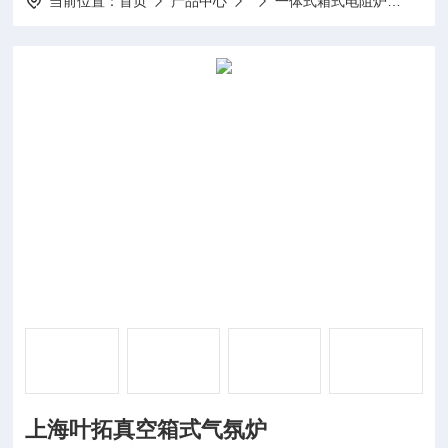
当前位置：
首页
产品中心
一体式箱式电阻炉
YTZ
上海叶拓真空箱式气氛炉