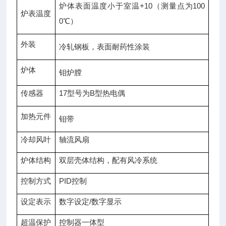
炉体表面温度小于室温+10（测量点为100
炉表温度
0℃）
外装
冷轧钢板，表面耐药性涂装
炉体
钼炉膛
传感器
17型号为B型热电偶
加热元件
钼带
冷却风叶
轴流风扇
炉体结构
双层壳体结构，配有风冷系统
控制方式
PID控制
设定表示
数字设定/数字显示
超温保护
控制器一体型