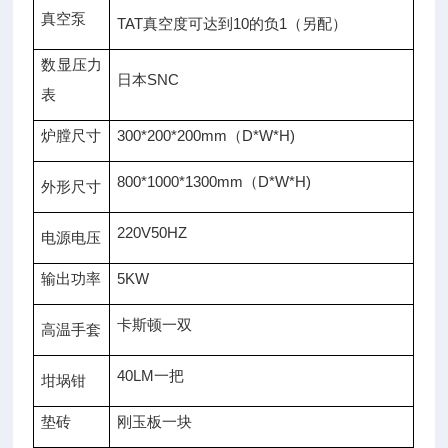
真空泵
TAT真空度可达到10的负1（另配）
数显压力
日本SNC
表
炉膛尺寸
300*200*200mm（D*W*H)
800*1000*1300mm（D*W*H)
外形尺寸
220V50HZ
电源电压
输出功率
5KW
卡斯顿一双
高温手套
40LM一把
坩埚钳
垫砖
刚玉板一块