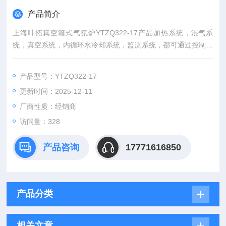
产品简介
上海叶拓真空箱式气氛炉YTZQ322-17产品加热系统，混气系
统，真空系统，内循环水冷却系统，监测系统，都可通过控制按
钮操作。 本机功能全面。 满足客户绝大部分要求。 专业的真空
设计，独特的密封技术，保证了颅腔的气密性。。智能PID高精
产品型号：YTZQ322-17
度控制,自整定功能,30段可编程控制,可设置30段升降温程序,实
更新时间：2025-12-11
现了功率无损耗。可选配485转换接口，实现与计算机相互连
接。
厂商性质：经销商
访问量：328
产品咨询
17771616850
产品分类
相关文章