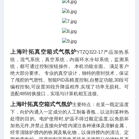
上海叶拓真空箱式气氛炉
YTZQ322-17产品加热系
统，混气系统，真空系统，内循环水冷却系统，监测系
统，都可通过控制按钮操作。 本机功能全面。 满足客户
绝大部分要求。 专业的真空设计，独特的密封技术，保证
了颅腔的气密性。智能PID高精度控制,自整定功能,30段可
编程控制,可设置30段升降温程序,实现了功率无损耗。可
选配485转换接口，实现与计算机相互连接。
上海叶拓真空箱式气氛炉
主要特点：
在某一既定温度
下，向炉内通入一定成分的人工制备香氛，以达到某种热
处理的目的
。
电炉使用时,炉温不得过额定温度,以免损坏
加热元件,并禁止直接向炉瞠内灌注各种液体及溶解金属，
经常清除炉膛内的铁屑及氧化物，以保持膛内的清洁。定