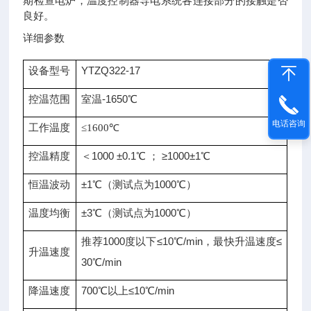
期检查电炉，温度控制器导电系统各连接部分的接触是否
良好。
详细参数
设备型号
YTZQ322-17
控温范围
室温-1650℃
电话咨询
工作温度
≤1600℃
控温精度
＜1000 ±0.1℃ ； ≥1000±1℃
恒温波动
±1℃（测试点为1000℃）
温度均衡
±3℃（测试点为1000℃）
推荐1000度以下≤10℃/min，最快升温速度≤
升温速度
30℃/min
降温速度
700℃以上≤10℃/min