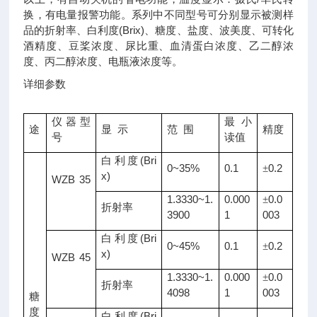
换，有电量报警功能。系列中不同型号可分别显示被测样
品的折射率、白利度
(Brix)
、糖度、盐度、波美度、可转化
酒精度、豆桨浓度、尿比重、血清蛋白浓度、乙二醇浓
度、丙二醇浓度、电瓶液浓度等。
详细参数
仪器型
最小
途
显
示
范
围
精度
号
读值
(Bri
白利度
0~35%
0.1
0.2
±
x)
WZB 35
1.3330~1.
0.000
0.0
±
折射率
3900
1
003
(Bri
白利度
0~45%
0.1
0.2
±
x)
WZB 45
1.3330~1.
0.000
0.0
±
折射率
4098
1
003
糖
度
(Bri
白利度