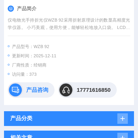
产品简介
仪电物光手持折光仪WZB 92采用折射原理设计的数显高精度光
学仪器。 小巧美观，使用方便，能够轻松地放入口袋。 LCD大
屏幕液晶数字显示，只要将一滴样品溶液置于棱镜上，会在3秒
之内显示，可以避免人为主观错误的数值判读。 适用于几乎任何
产品型号：WZB 92
果汁、食品与饮料等液体的测量。 具有自动温度补偿的功能，使
更新时间：2025-12-11
用次数达10000次以上，有自动关机的省电功能，温度显示：摄
氏/华氏转换，有电量报警功能。
厂商性质：经销商
访问量：373
产品咨询
17771616850
产品分类
相关文章