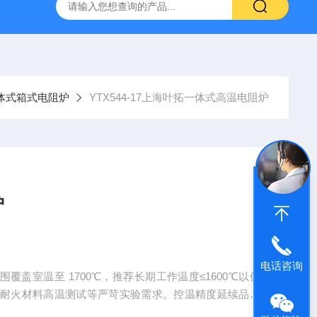
拓 MGC-1000P 恒温恒湿光照培养箱
LRH-300DB叶拓 LR
体式箱式电阻炉
YTX544-17上海叶拓一体式高温电阻炉
炉
电话咨询
围覆盖室温至 1700℃，推荐长期工作温度≤1600℃以保
、耐火材料高温测试等严苛实验需求。控温精度延续品牌
以上为 ±1℃，1000℃测试点的恒温波动仅 ±1℃，温度均衡