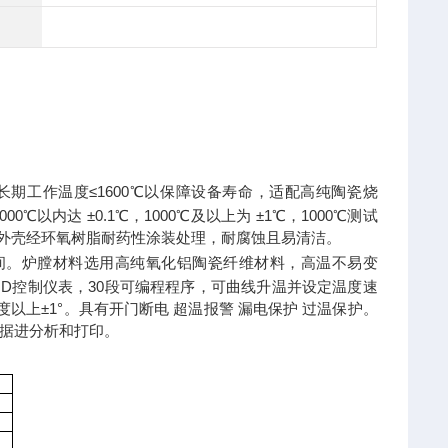
，推荐长期工作温度≤1600℃以保障设备寿命，适配高纯陶瓷烧
内达 ±0.1℃，1000℃及以上为 ±1℃，1000℃测试
体外壳经环氧树脂耐药性涂装处理，耐腐蚀且易清洁。
间。炉膛材料选用高纯氧化铝陶瓷纤维材料，高温不易变
ID控制仪表，30段可编程程序，可曲线升温并设定温度速
0度以上±1°。具有开门断电 超温报警 漏电保护 过温保护。
据进分析和打印。