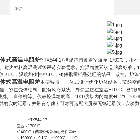
综合
一体式高温电阻炉
YTX544-17控温范围覆盖室温至 1700℃
耐火材料高温测试等严苛实验需求。控温精度延续品牌高标准，1000℃以
仅 ±1℃，温度均衡性≤±3℃，确保批量样品处理的结果一致性。炉
体式高温电阻炉
主要特点：一体式设计优化炉体结构，节约空
佳。双层壳体结构，配有风冷系统，外壳温度在室温+10°C。智能P
制，自停机等。仪表控温精度高，1000度以内的精度+0.1°C;100
线的实时记录，并带有存储卡可对可选配大屏慕无纸记录仪，实验数
号
YTX544-17
室温～1700℃
≤1600℃（保障设备及核心元件寿命）
＜1000℃：±0.1℃；≥1000℃：±1℃