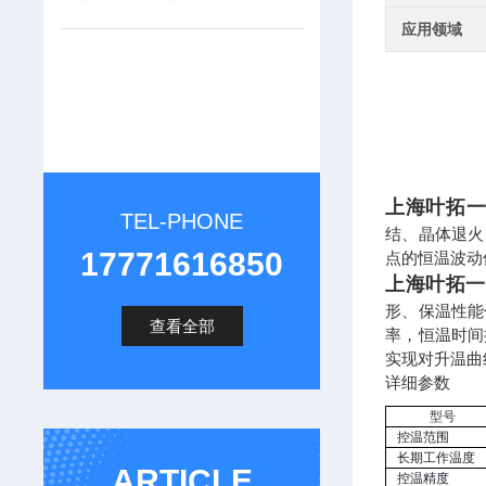
应用领域
上海叶拓
TEL-PHONE
结、晶体退火、
17771616850
点的恒温波动
上海叶拓一
形、保温性能
查看全部
率，恒温时间控
实现对升温曲
详细参数
型
控温范围
长期工作温度
ARTICLE
控温精度