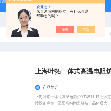
J 软管蠕动泵
LDS-1G上海青浦绿洲粮食谷物水分测定仪
叶
欢迎您！
来自局域网的朋友！有什么可以
帮助您的吗？
当前位置：
首页
产品中心
一
上海叶拓一体式高温电阻
产品简介
上海叶拓一体式高温电阻炉YTX544-17控温范
障设备寿命，适配高纯陶瓷烧结、晶体退火
高标准，1000℃以内达 ±0.1℃，1000℃及