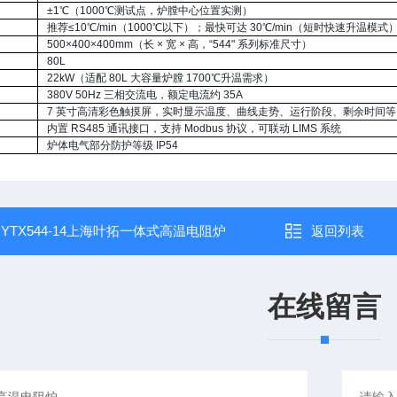
±1℃（1000℃测试点，炉膛中心位置实测）
推荐≤10℃/min（1000℃以下）；最快可达 30℃/min（短时快速升温模式
500×400×400mm（长 × 宽 × 高，“544" 系列标准尺寸）
80L
22kW（适配 80L 大容量炉膛 1700℃升温需求）
380V 50Hz 三相交流电，额定电流约 35A
7 英寸高清彩色触摸屏，实时显示温度、曲线走势、运行阶段、剩余时间等
内置 RS485 通讯接口，支持 Modbus 协议，可联动 LIMS 系统
炉体电气部分防护等级 IP54
：
YTX544-14上海叶拓一体式高温电阻炉
返回列表
在线留言