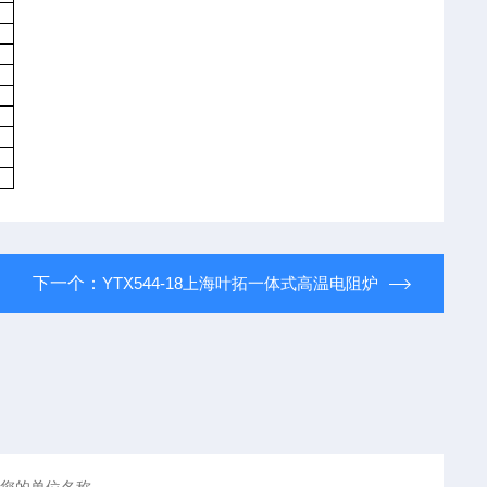
）
下一个：
YTX544-18上海叶拓一体式高温电阻炉