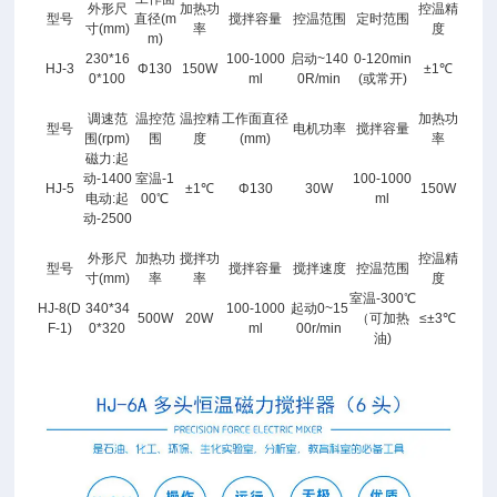
外形尺
加热功
控温精
拌
型号
直径(m
搅拌容量
控温范围
定时范围
寸(mm)
率
度
器
m)
230*16
100-1000
启动~140
0-120min
详
HJ-3
Φ130
150W
±1℃
0*100
ml
0R/min
(或常开)
情
图：
调速范
温控范
温控精
工作面直径
加热功
型号
电机功率
搅拌容量
围(rpm)
围
度
(mm)
率
磁力:起
动-1400
室温-1
100-1000
HJ-5
±1℃
Φ130
30W
150W
电动:起
00℃
ml
动-2500
外形尺
加热功
搅拌功
控温精
型号
搅拌容量
搅拌速度
控温范围
寸(mm)
率
率
度
室温-300℃
HJ-8(D
340*34
100-1000
起动0~15
500W
20W
（可加热
≤±3℃
F-1)
0*320
ml
00r/min
油)