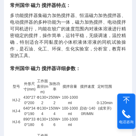
常州国华
磁力
搅拌器特点：
多功能搅拌器集磁力加热搅拌器、恒温磁力加热搅拌器、
电动搅拌器的多种功能为一体，磁力加热搅拌、电动搅拌
可同机进行，均能在较广的速度范围内对液体溶液进行精
密稳定的搅拌，操作简单，运转平稳，无级调速，温控精
确，特别适合不同黏度的小体积液体溶液的同机试验操
作，是石油、化工、环保、生化实验室，分析室，教育科
室的工具。
常州国华
磁力
搅拌器详细参数：
工作面
外形尺
加热功
型号
直径(m
搅拌容量
搅拌速度
定时范围
常
寸(mm)
率
m)
州
430*27
Φ130×
250W×
100-1000
HJ-2
国
0*200
2
2
ml
0-120min
640*34
Φ130×
150W×
100-1000
启动~140
(或常开)
华
HJ-4
0*190
4
4
ml
0R/MIN
磁
890*33
Φ130×
150W×
100-1000
HJ-6
电话咨询
力
0*180
6
6
ml
搅
工作面