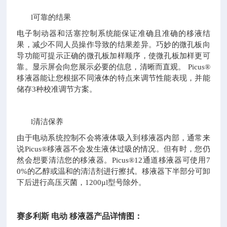
l
可靠的结果
电子制动器和活塞控制系统能保证准确且准确的移液结
果，减少不同人员操作导致的结果差异。巧妙的微孔板向
导功能可提示正确的微孔板加样顺序，使微孔板加样更可
靠。显示屏会向您展示必要的信息，清晰而直观。
Picus®
移液器能让您根据不同液体的特点来调节性能表现，并能
储存3种校准调节方案。
l
清洁保养
由于电动系统控制不会将液体吸入到移液器内部，通常来
说
Picus®移液器不会发生液体过吸的情况。但有时，您仍
然会想要清洁您的移液器。Picus®12通道移液器可使用7
0%的乙醇或温和的清洁剂进行擦拭。移液器下半部分可卸
下后进行高压灭菌，1200µl型号除外。
赛多利斯
电动
移液器产品详情图：