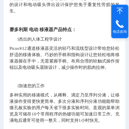
的设计和电动吸头弹出设计保护您免于重复性劳损的发
生。
赛多利斯
电动
移液器产品特点：
电话咨询
l
杰出的人体工程学设计
Picus®12通道移液器灵活的轻巧和流线型设计带给您轻松
舒适的移液体验。巧妙的手柄和指钩设计让您轻松地将移
液器握在手中，无需紧握手柄。布局合理的轻触式操作按
钮以及电动吸头退除设计，减少操作时的肌肉拉伸。
l
加速您的工作
多种实用的移液模式，从稀释、滴定乃至序列分液，让移
液操作变得更快更简单。多次分液和序列分液功能能帮助
微孔板实验的用户每天省下很多实验时间。直观的菜单浏
览及可储存
10个常用程序的热键功能可加速日常工作。充
满电后通常可使用一整天，同时支持1小时快充。