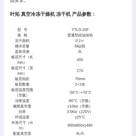
品安全。
叶拓
真空冷冻干燥机
冻干机
产品参数：
型
号
YTLG-20F
规
格
普通型硅油加热
叶
冻干面积
0.2㎡
拓
捕水容量
6kg/批
真
盘装溶液
3L
板层尺寸（长
空
400
mm）
冷
板层尺寸（宽
270
冻
mm）
板层间距
70mm
干
板层数量
2+1块
燥
板层温度范围
-50°C~+70°C
机
（空载）
冷阱温度
-80°C（空载）
冻
极限真空度
≤10pa（空载）
干
功率
3.0Kw（220V）
机
环境温度
≤25°C
外形尺寸（m
产
800x800x1480
m）
品
配套真空泵
4L/S