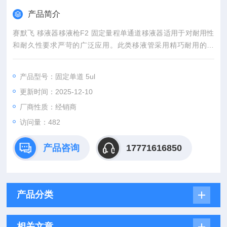
产品简介
赛默飞 移液器移液枪F2 固定量程单通道移液器适用于对耐用性
和耐久性要求严苛的广泛应用。此类移液管采用精巧耐用的设
计，由坚固的 PVDF 组件制成，可经受刺激性化学品并抵御紫外
线破坏效应。可充分高压灭菌。
产品型号：固定单道 5ul
更新时间：2025-12-10
厂商性质：经销商
访问量：482
产品咨询
17771616850
产品分类
相关文章