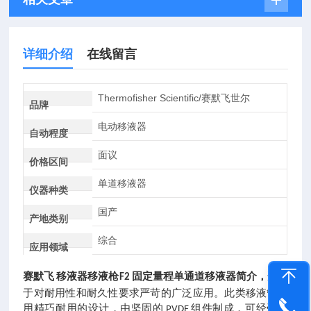
详细介绍
在线留言
Thermofisher Scientific/赛默飞世尔
品牌
电动移液器
自动程度
面议
价格区间
单道移液器
仪器种类
国产
产地类别
综合
应用领域
赛默飞
移液器移液枪
固定量程单通道移液器
简介，
适用
F2
于对耐用性和耐久性要求严苛的广泛应用。此类移液管采
用精巧耐用的设计，由坚固的
组件制成，可经受刺
PVDF