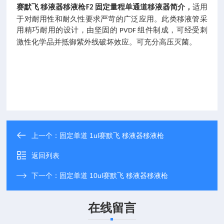
赛默飞
移液器移液枪
固定量程单通道移液器
简介，
适用
F2
于对耐用性和耐久性要求严苛的广泛应用。此类移液管采
用精巧耐用的设计，由坚固的
组件制成，可经受刺
PVDF
激性化学品并抵御紫外线破坏效应。可充分高压灭菌。
上一个：
固定单道 1ul赛默飞 移液器移液枪
返回列表
下一个：
固定单道 10ul赛默飞 移液器移液枪
在线留言