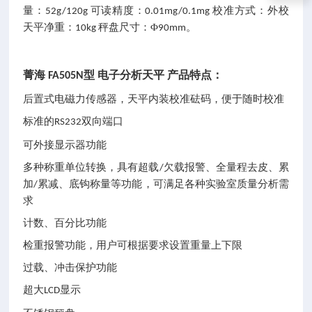
量：
可读精度：
校准方式：外校
52g/120g
0.01mg/0.1mg
天平净重：
秤盘尺寸：Φ
。
10kg
90mm
菁海
型 电子分析天平 产品特点：
FA505N
后置式电磁力传感器，天平内装校准砝码，便于随时校准
标准的
双向端口
RS232
可外接显示器功能
多种称重单位转换，具有超载
欠载报警、全量程去皮、累
/
加
累减、底钩称量等功能，可满足各种实验室质量分析需
/
求
计数、百分比功能
检重报警功能，用户可根据要求设置重量上下限
过载、冲击保护功能
超大
显示
LCD