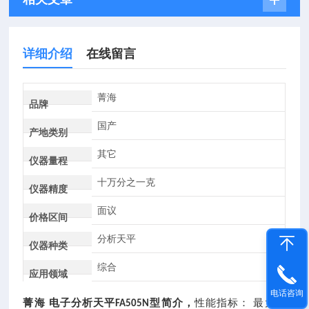
详细介绍
在线留言
菁海
品牌
国产
产地类别
其它
仪器量程
十万分之一克
仪器精度
面议
价格区间
分析天平
仪器种类
综合
应用领域
电话咨询
菁海
电子分析天平
型简介，
性能指标：
最大称
FA505N