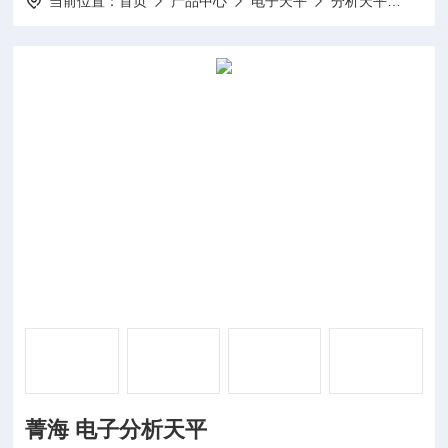
当前位置：
首页
产品中心
电子天平
分析天平
FA5
菁海 电子分析天平