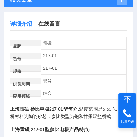
详细介绍
在线留言
雷磁
品牌
217-01
货号
217-01
规格
现货
供货周期
综合
应用领域
上海雷磁
参比电极
型
简介
温度范围是
，盐
217-01
,
5-55 ℃
桥材料为陶瓷砂芯，参比类型为饱和甘汞双盐桥式
电话咨询
上海雷磁
型参比电极
产品特点
217-01
: