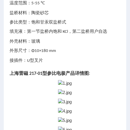
温度范围：
5-55 ℃
盐桥材料：陶瓷砂芯
参比类型：饱和甘汞双盐桥式
填充液：第一节盐桥内饱和
，第二盐桥用户自选
KCl
外壳材料：玻璃
外形尺寸：
Φ10×180 mm
接插件：
型叉片
U
上海雷磁
型参比电极
产品详情图
217-01
: