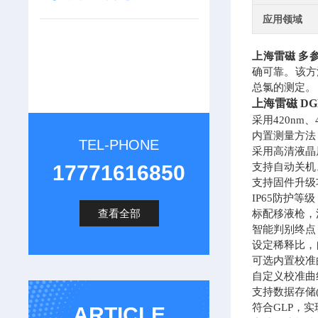
应用领域
上海雷磁 多
确可靠。该方
总氯的测定。
上海雷磁
DG
采用
420nm
内置测量方法
TEL-PHONE
采用高清液晶
17771616850
支持自动关机
支持固件升级
IP65防护等级
查看全部
标配移液枪，
智能判别终点
设定稀释比，
可选内置校准
自定义校准曲
支持数据存储
符合
GLP，
ARTICLE