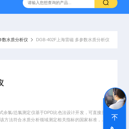
拓 MGC-1000P 恒温恒湿光照培养箱
LRH-300DB叶拓 LR
参数水质分析仪
DGB-402F上海雷磁 多参数水质分析仪
仪
便携式余氯/总氯测定仪基于DPD比色法设计开发，可直接测
。该方法符合水质分析领域测定相关指标的国家标准，被
池水、消毒剂等样品中余氯、总氯的测定。