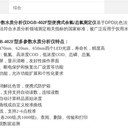
综合
参数水质分析仪
DGB-402F型便携式余氯/总氯测定仪
基于DPD比色
法符合水质分析领域测定相关指标的国家标准，被广泛应用于饮用
B-402F型
多参数水质分析仪特点：
、470nm、620nm、650nm四个LED光源，寿命长，精度高
：氨氮、高浓度
COD，低浓度COD、总磷、总氮
屏，显示清晰，友好性操作界面
、断电保护和恢复出厂设置等功能
功能，允许功能扩展和个性化要求
消解比色管，便携式防护箱
，支持支持自动读数，连续读数
自动计算样品原始浓度
曲线或自定义校准曲线
线，支持
2~6点校准
(各200组,共1000组)、查阅、删除、传输和打印
实现数据追溯